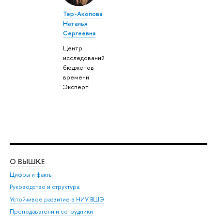
Тер-Акопова
Наталья
Сергеевна
Центр
исследований
бюджетов
времени:
Эксперт
О ВЫШКЕ
ОБ
Цифры и факты
Ли
Руководство и структура
Дов
Устойчивое развитие в НИУ ВШЭ
Ол
Преподаватели и сотрудники
При