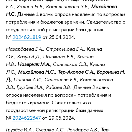
Е.А., Халина Н.В., Котельникова З.В.,
Михайлова
Н.С.
Данные 1 волны опроса населения по вопросам
потребления и бюджетов времени. Свидетельство о
государственной регистрации базы данных
№
2024621819
от 25.04.2024.
Назарбаева Е.А., Стрельцова Е.А., Кузина
О.Е., Казун А.Д., Полякова В.В., Халина
Н.В.,
Нагерняк М.А.
, Синявская О.В., Кузина
Л.С.,
Михайлова Н.С., Тер-Акопов С.А., Воронина Н.
Д.
, Пишняк А.И., Селезнева Е.В., Котельникова
З.В., Груздев И.А., Радаев В.В.
Данные 2 волны
опроса населения по вопросам потребления и
бюджетов времени. Свидетельство о
государственной регистрации базы данных
№
2024622347
от 29.05.2024.
Груздев И.А., Сувалко А.С., Рондарев А.В.,
Тер-