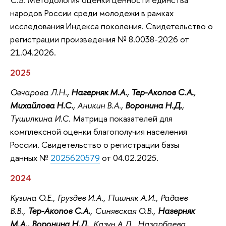
народов России среди молодежи в рамках
исследования Индекса поколения. Свидетельство о
регистрации произведения № 8.0038-2026 от
21.04.2026.
2025
Овчарова Л.Н.,
Нагерняк М.А.
,
Тер-Акопов С.А.
,
Михайлова Н.С.
, Аникин В.А.,
Воронина Н.Д.
,
Тушилкина И.С.
Матрица показателей для
комплексной оценки благополучия населения
России. Свидетельство о регистрации базы
данных №
2025620579
от 04.02.2025.
2024
Кузина О.Е., Груздев И.А., Пишняк А.И., Радаев
В.В.,
Тер-Акопов С.А.
, Синявская О.В.,
Нагерняк
М.А., Воронина Н.Д.
, Казун А.Д., Назарбаева