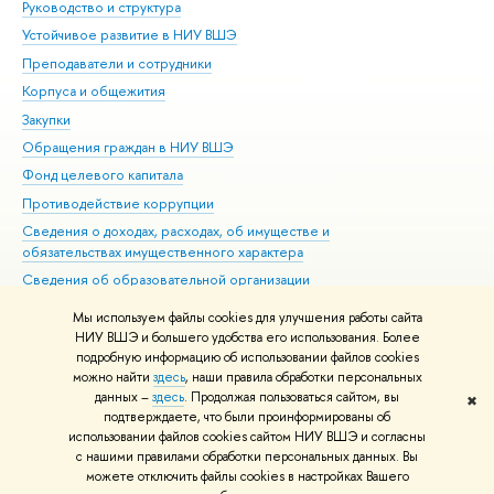
Руководство и структура
Дов
Устойчивое развитие в НИУ ВШЭ
Ол
Преподаватели и сотрудники
При
Корпуса и общежития
Вы
Закупки
При
Обращения граждан в НИУ ВШЭ
Ас
Фонд целевого капитала
До
Противодействие коррупции
Цен
Сведения о доходах, расходах, об имуществе и
Би
обязательствах имущественного характера
Об
Сведения об образовательной организации
Обр
Людям с ограниченными возможностями здоровья
Мы используем файлы cookies для улучшения работы сайта
Единая платежная страница
НИУ ВШЭ и большего удобства его использования. Более
подробную информацию об использовании файлов cookies
Работа в Вышке
можно найти
здесь
, наши правила обработки персональных
данных –
здесь
. Продолжая пользоваться сайтом, вы
✖
Редактору
подтверждаете, что были проинформированы об
© НИУ ВШЭ 1993–2026
Адреса и контакты
Условия использования
использовании файлов cookies сайтом НИУ ВШЭ и согласны
с нашими правилами обработки персональных данных. Вы
материалов
Политика конфиденциальности
Карта сайта
можете отключить файлы cookies в настройках Вашего
Шрифты HSE Sans и HSE Slab разработаны в
Школе дизайна НИУ ВШЭ