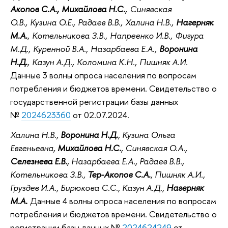
Акопов С.А., Михайлова Н.С.
, Синявская
О.В., Кузина О.Е., Радаев В.В., Халина Н.В.,
Нагерняк
М.А.
, Котельникова З.В., Напреенко И.В., Фигура
М.Д., Куренной В.А., Назарбаева Е.А.,
Воронина
Н.Д.
, Казун А.Д., Коломина К.Н., Пишняк А.И.
Данные 3 волны опроса населения по вопросам
потребления и бюджетов времени. Свидетельство о
государственной регистрации базы данных
№
2024623360
от 02.07.2024.
Халина Н.В.,
Воронина Н.Д.
, Кузина Ольга
Евгеньевна,
Михайлова Н.С.
, Синявская О.А.,
Селезнева Е.В.
, Назарбаева Е.А., Радаев В.В.,
Котельникова З.В.,
Тер-Акопов С.А.
, Пишняк А.И.,
Груздев И.А., Бирюкова С.С., Казун А.Д.,
Нагерняк
М.А.
Данные 4 волны опроса населения по вопросам
потребления и бюджетов времени. Свидетельство о
регистрации базы данных №
2024624249
от