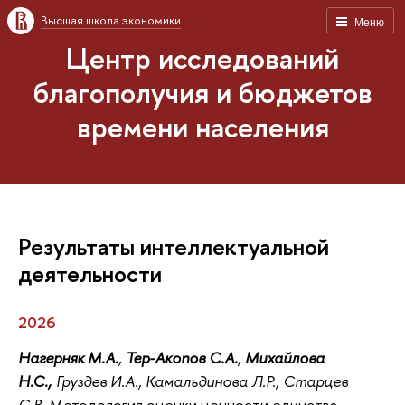
Высшая школа экономики
Меню
Центр исследований
благополучия и бюджетов
времени населения
Результаты интеллектуальной
деятельности
2026
Нагерняк М.А.
,
Тер-Акопов С.А.
,
Михайлова
Н.С.,
Груздев И.А., Камальдинова Л.Р., Старцев
С.В.
Методология оценки ценности единства