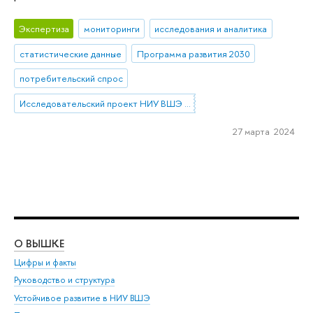
Экспертиза
мониторинги
исследования и аналитика
статистические данные
Программа развития 2030
потребительский спрос
Исследовательский проект НИУ ВШЭ «Экономическое поведение домашних хозяйств»
27 марта 2024
О ВЫШКЕ
ОБ
Цифры и факты
Ли
Руководство и структура
Дов
Устойчивое развитие в НИУ ВШЭ
Ол