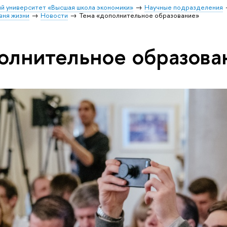
й университет «Высшая школа экономики»
Научные подразделения
вня жизни
Новости
Тема «дополнительное образование»
олнительное образова