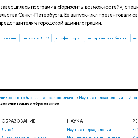
 завершилась программа «Горизонты возможностей», спец
тельства Санкт-Петербурга. Ее выпускники презентовали 
представителям городской администрации.
стижения
новое в ВШЭ
профессора
репортаж о событии
до
университет «Высшая школа экономики»
→
Научные подразделения
→
Инст
«дополнительное образование»
ОБРАЗОВАНИЕ
НАУКА
Р
Лицей
Научные подразделения
Би
Довузовская подготовка
Исследовательские проекты
Из