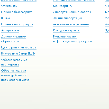
Олимпиады
Мониторинги
Кн
Прием в бакалавриат
Диссертационные советы
Ти
Вышка+
Защиты диссертаций
Ме
Прием в магистратуру
Академическое развитие
Жу
Аспирантура
Конкурсы и гранты
Пу
Дополнительное
Внешние научно-
образование
информационные ресурсы
Центр развития карьеры
Бизнес-инкубатор ВШЭ
Образовательные
партнерства
Обратная связь и
взаимодействие с
получателями услуг