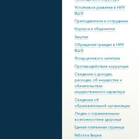
Устойчивое развитие в НИУ
ВШЭ
Преподаватели и сотрудники
Корпуса и общежития
Закупки
Обращения граждан в НИУ
ВШЭ
Фонд целевого капитала
Противодействие коррупции
Сведения о доходах,
расходах, об имуществе и
обязательствах
имущественного характера
Сведения об
образовательной организации
Людям с ограниченными
возможностями здоровья
Единая платежная страница
Работа в Вышке