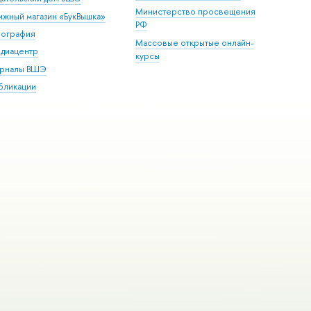
Министерство просвещения
ижный магазин «БукВышка»
РФ
пография
Массовые открытые онлайн-
диацентр
курсы
рналы ВШЭ
бликации