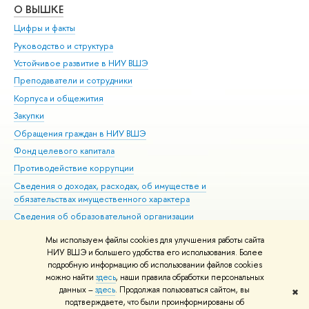
О ВЫШКЕ
ОБ
Цифры и факты
Ли
Руководство и структура
Дов
Устойчивое развитие в НИУ ВШЭ
Ол
Преподаватели и сотрудники
При
Корпуса и общежития
Вы
Закупки
При
Обращения граждан в НИУ ВШЭ
Ас
Фонд целевого капитала
До
Противодействие коррупции
Цен
Сведения о доходах, расходах, об имуществе и
Би
обязательствах имущественного характера
Об
Сведения об образовательной организации
Обр
Людям с ограниченными возможностями здоровья
Мы используем файлы cookies для улучшения работы сайта
Единая платежная страница
НИУ ВШЭ и большего удобства его использования. Более
подробную информацию об использовании файлов cookies
Работа в Вышке
можно найти
здесь
, наши правила обработки персональных
данных –
здесь
. Продолжая пользоваться сайтом, вы
✖
Редактору
подтверждаете, что были проинформированы об