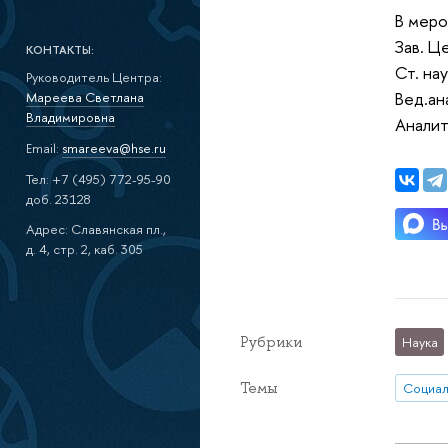
В меро
Зав. Ц
КОНТАКТЫ:
Ст. нау
Руководитель Центра:
Вед.ан
Мареева Светлана
Владимировна
Аналит
Email:
smareeva@hse.ru
Тел: +7 (495) 772-95-90
доб. 23128
Адрес: Славянская пл.,
д. 4, стр. 2, каб. 305
Рубрики
Наука
Темы