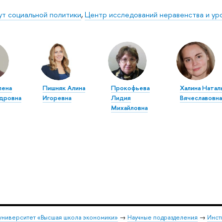
ут социальной политики
,
Центр исследований неравенства и ур
лена
Пишняк Алина
Прокофьева
Халина Натал
дровна
Игоревна
Лидия
Вячеславовна
Михайловна
университет «Высшая школа экономики»
→
Научные подразделения
→
Инст