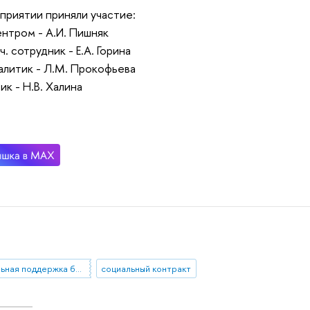
приятии приняли участие:
ентром - А.И. Пишняк
ч. сотрудник - Е.А. Горина
алитик - Л.М. Прокофьева
ик - Н.В. Халина
Социальная поддержка бедных
социальный контракт