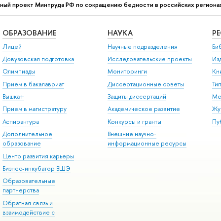
ный проект Минтруда РФ по сокращению бедности в российских региона
ОБРАЗОВАНИЕ
НАУКА
Р
Лицей
Научные подразделения
Би
Довузовская подготовка
Исследовательские проекты
Из
Олимпиады
Мониторинги
Кн
Прием в бакалавриат
Диссертационные советы
Ти
Вышка+
Защиты диссертаций
Ме
Прием в магистратуру
Академическое развитие
Жу
Аспирантура
Конкурсы и гранты
Пу
Дополнительное
Внешние научно-
образование
информационные ресурсы
Центр развития карьеры
Бизнес-инкубатор ВШЭ
Образовательные
партнерства
Обратная связь и
взаимодействие с