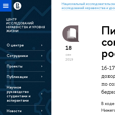
Национальный исследовательски
исследований неравенства и уро
ЦЕНТР
ИССЛЕДОВАНИЙ
Пи
НЕРАВЕНСТВА И УРОВНЯ
ЖИЗНИ
со
О центре
18
ро
сен
Сотрудники
2019
Проекты
16-17
дохо
Публикации
по с
Научное
бедно
руководство
студентами и
аспирантами
В ходе
Нижего
Новости