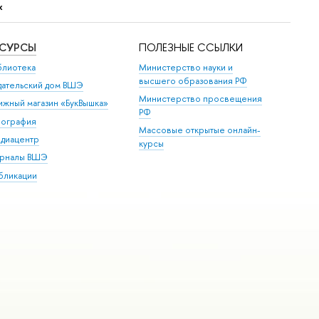
х
ЕСУРСЫ
ПОЛЕЗНЫЕ ССЫЛКИ
блиотека
Министерство науки и
высшего образования РФ
дательский дом ВШЭ
Министерство просвещения
ижный магазин «БукВышка»
РФ
пография
Массовые открытые онлайн-
диацентр
курсы
рналы ВШЭ
бликации