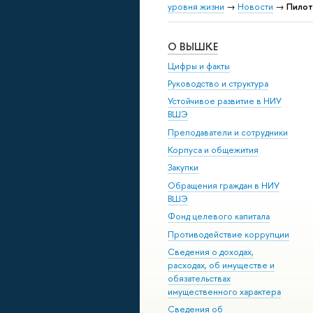
уровня жизни
→
Новости
→
Пилот
О ВЫШКЕ
Цифры и факты
Руководство и структура
Устойчивое развитие в НИУ
ВШЭ
Преподаватели и сотрудники
Корпуса и общежития
Закупки
Обращения граждан в НИУ
ВШЭ
Фонд целевого капитала
Противодействие коррупции
Сведения о доходах,
расходах, об имуществе и
обязательствах
имущественного характера
Сведения об