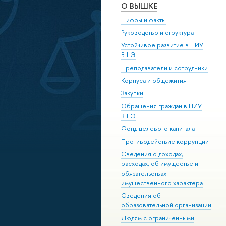
О ВЫШКЕ
Цифры и факты
Руководство и структура
Устойчивое развитие в НИУ
ВШЭ
Преподаватели и сотрудники
Корпуса и общежития
Закупки
Обращения граждан в НИУ
ВШЭ
Фонд целевого капитала
Противодействие коррупции
Сведения о доходах,
расходах, об имуществе и
обязательствах
имущественного характера
Сведения об
образовательной организации
Людям с ограниченными