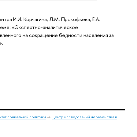
тра И.И. Корчагина, Л.М. Прокофьева, Е.А.
 теме: «Экспертно-аналитическое
вленного на сокращение бедности населения за
».
итут социальной политики
→
Центр исследований неравенства и