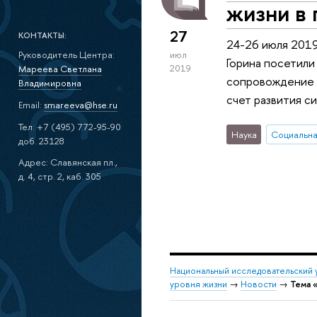
жизни в 
27
КОНТАКТЫ:
24-26 июля 2019
Руководитель Центра:
июл
Горина посетили
2019
Мареева Светлана
сопровождение Л
Владимировна
счет развития с
Email:
smareeva@hse.ru
Тел: +7 (495) 772-95-90
Наука
Социальна
доб. 23128
Адрес: Славянская пл.,
д. 4, стр. 2, каб. 305
Национальный исследовательский 
уровня жизни
→
Новости
→
Тема 