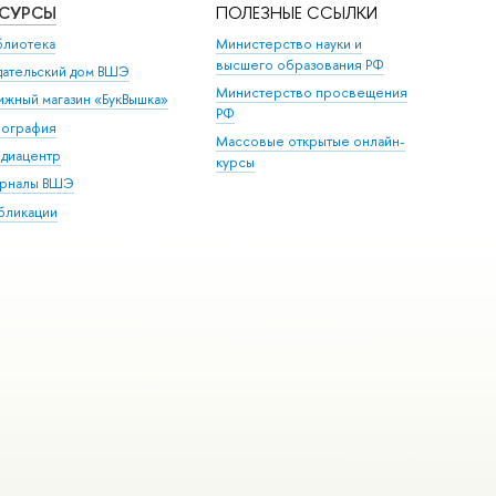
ЕСУРСЫ
ПОЛЕЗНЫЕ ССЫЛКИ
блиотека
Министерство науки и
высшего образования РФ
дательский дом ВШЭ
Министерство просвещения
ижный магазин «БукВышка»
РФ
пография
Массовые открытые онлайн-
диацентр
курсы
рналы ВШЭ
бликации