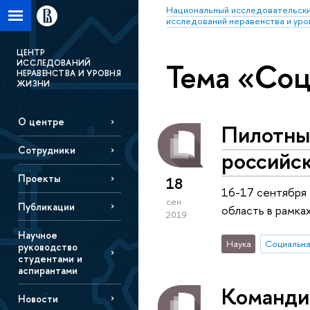
Национальный исследовательски
исследований неравенства и уро
ЦЕНТР
Тема «Со
ИССЛЕДОВАНИЙ
НЕРАВЕНСТВА И УРОВНЯ
ЖИЗНИ
О центре
Пилотны
Сотрудники
российс
Проекты
18
16-17 сентября 
сен
Публикации
область в рамк
2019
Научное
Наука
Социальна
руководство
студентами и
аспирантами
Командир
Новости