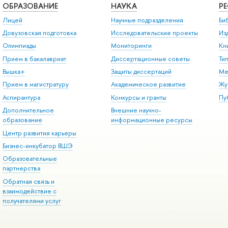
ОБРАЗОВАНИЕ
НАУКА
Р
Лицей
Научные подразделения
Би
Довузовская подготовка
Исследовательские проекты
Из
Олимпиады
Мониторинги
Кн
Прием в бакалавриат
Диссертационные советы
Ти
Вышка+
Защиты диссертаций
Ме
Прием в магистратуру
Академическое развитие
Жу
Аспирантура
Конкурсы и гранты
Пу
Дополнительное
Внешние научно-
образование
информационные ресурсы
Центр развития карьеры
Бизнес-инкубатор ВШЭ
Образовательные
партнерства
Обратная связь и
взаимодействие с
получателями услуг