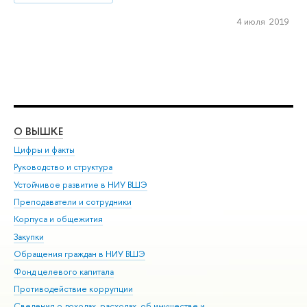
4 июля 2019
О ВЫШКЕ
ОБ
Цифры и факты
Ли
Руководство и структура
Дов
Устойчивое развитие в НИУ ВШЭ
Ол
Преподаватели и сотрудники
При
Корпуса и общежития
Вы
Закупки
При
Обращения граждан в НИУ ВШЭ
Ас
Фонд целевого капитала
До
Противодействие коррупции
Цен
Сведения о доходах, расходах, об имуществе и
Би