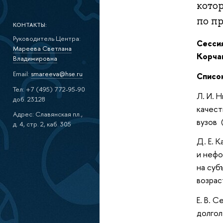
кото
по п
КОНТАКТЫ:
Руководитель Центра:
Сесси
Мареева Светлана
Корча
Владимировна
Email:
smareeva@hse.ru
Списо
Тел: +7 (495) 772-95-90
Л. И. 
доб. 23128
качест
Адрес: Славянская пл.,
вузов 
д. 4, стр. 2, каб. 305
Д. Е. 
и нефо
на суб
возрас
Е. В. 
долгол