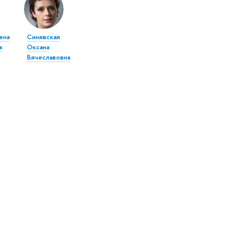
ена
Синявская
а
Оксана
Вячеславовна