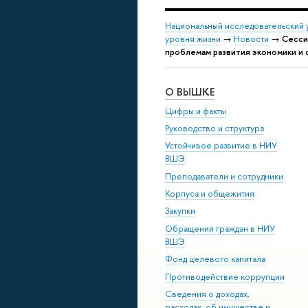
Национальный исследовательский 
уровня жизни
→
Новости
→
Сесси
проблемам развития экономики и
О ВЫШКЕ
Цифры и факты
Руководство и структура
Устойчивое развитие в НИУ
ВШЭ
Преподаватели и сотрудники
Корпуса и общежития
Закупки
Обращения граждан в НИУ
ВШЭ
Фонд целевого капитала
Противодействие коррупции
Сведения о доходах,
расходах, об имуществе и