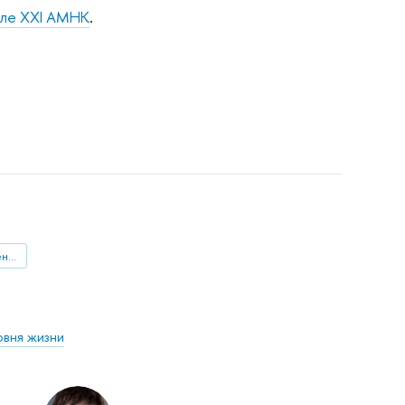
але XXI АМНК
.
межпоколенные отношения
овня жизни