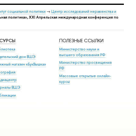
итут социальной политики
→
Центр исследований неравенства и
ная политика», XXI Апрельская международная конференция по
ЕСУРСЫ
ПОЛЕЗНЫЕ ССЫЛКИ
блиотека
Министерство науки и
высшего образования РФ
дательский дом ВШЭ
Министерство просвещения
ижный магазин «БукВышка»
РФ
пография
Массовые открытые онлайн-
диацентр
курсы
рналы ВШЭ
бликации