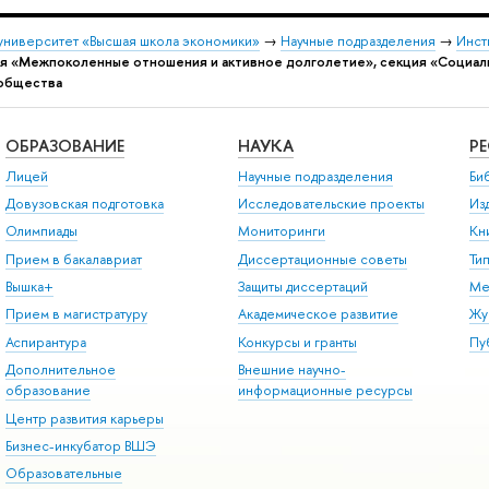
университет «Высшая школа экономики»
→
Научные подразделения
→
Инст
я «Межпоколенные отношения и активное долголетие», секция «Социаль
 общества
ОБРАЗОВАНИЕ
НАУКА
Р
Лицей
Научные подразделения
Би
Довузовская подготовка
Исследовательские проекты
Из
Олимпиады
Мониторинги
Кн
Прием в бакалавриат
Диссертационные советы
Ти
Вышка+
Защиты диссертаций
Ме
Прием в магистратуру
Академическое развитие
Жу
Аспирантура
Конкурсы и гранты
Пу
Дополнительное
Внешние научно-
образование
информационные ресурсы
Центр развития карьеры
Бизнес-инкубатор ВШЭ
Образовательные