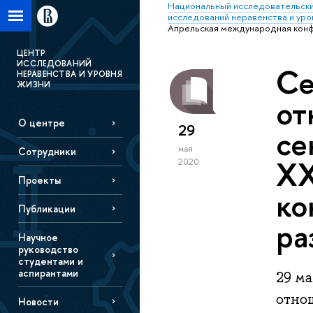
Национальный исследовательски
исследований неравенства и уро
Апрельская международная конф
ЦЕНТР
ИССЛЕДОВАНИЙ
Се
НЕРАВЕНСТВА И УРОВНЯ
ЖИЗНИ
от
О центре
29
се
мая
Сотрудники
XX
2020
Проекты
ко
Публикации
ра
Научное
руководство
студентами и
аспирантами
29 м
отно
Новости