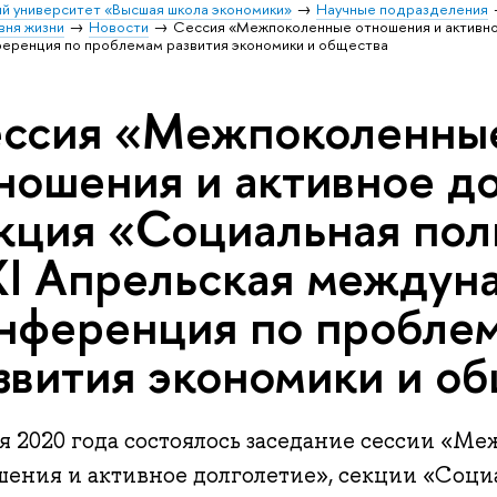
й университет «Высшая школа экономики»
Научные подразделения
вня жизни
Новости
Сессия «Межпоколенные отношения и активное
еренция по проблемам развития экономики и общества
ссия «Межпоколенны
ношения и активное д
кция «Социальная пол
I Апрельская междун
нференция по пробле
звития экономики и о
ая 2020 года состоялось заседание сессии «М
шения и активное долголетие», секции «Соци