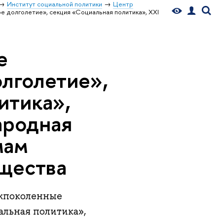
Институт социальной политики
Центр
 долголетие», секция «Социальная политика», XXI
е
олголетие»,
итика»,
ародная
мам
бщества
ежпоколенные
альная политика»,