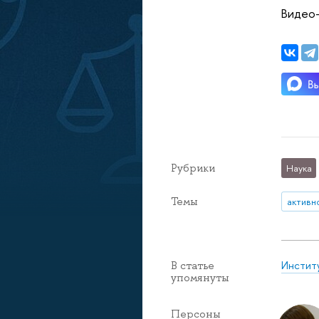
Видео-
Рубрики
Наука
Темы
активн
Инстит
В статье
упомянуты
Персоны