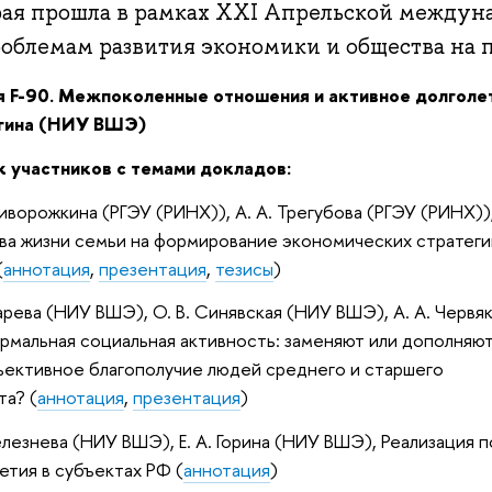
рая прошла в рамках XXI Апрельской между
роблемам развития экономики и общества на 
я F-90. Межпоколенные отношения и активное долголет
гина (НИУ ВШЭ)
к участников с темами докладов:
Ниворожкина (РГЭУ (РИНХ)), А. А. Трегубова (РГЭУ (РИНХ))
ва жизни семьи на формирование экономических стратеги
(
аннотация
,
презентация
,
тезисы
)
Карева (НИУ ВШЭ), О. В. Синявская (НИУ ВШЭ), А. А. Черв
рмальная социальная активность: заменяют или дополняют 
ъективное благополучие людей среднего и старшего
та? (
аннотация
,
презентация
)
Селезнева (НИУ ВШЭ), Е. А. Горина (НИУ ВШЭ), Реализация 
етия в субъектах РФ (
аннотация
)