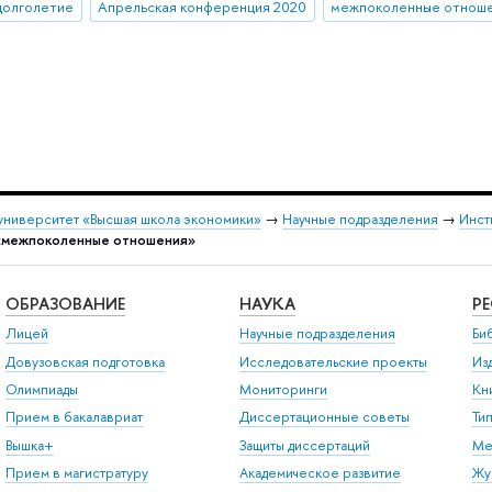
долголетие
Апрельская конференция 2020
межпоколенные отнош
университет «Высшая школа экономики»
→
Научные подразделения
→
Инст
«межпоколенные отношения»
ОБРАЗОВАНИЕ
НАУКА
Р
Лицей
Научные подразделения
Би
Довузовская подготовка
Исследовательские проекты
Из
Олимпиады
Мониторинги
Кн
Прием в бакалавриат
Диссертационные советы
Ти
Вышка+
Защиты диссертаций
Ме
Прием в магистратуру
Академическое развитие
Жу