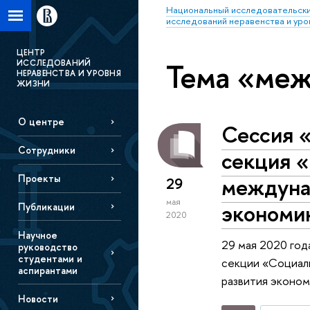
Национальный исследовательски
исследований неравенства и уро
ЦЕНТР
Тема «ме
ИССЛЕДОВАНИЙ
НЕРАВЕНСТВА И УРОВНЯ
ЖИЗНИ
О центре
Сессия 
Сотрудники
секция «
Проекты
междуна
29
мая
экономи
Публикации
2020
Научное
29 мая 2020 год
руководство
студентами и
секции «Социаль
аспирантами
развития эконом
Новости