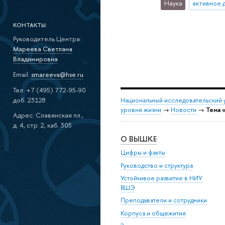
Наука
активное 
КОНТАКТЫ:
Руководитель Центра:
Мареева Светлана
Владимировна
Email:
smareeva@hse.ru
Тел: +7 (495) 772-95-90
доб. 23128
Национальный исследовательский 
уровня жизни
→
Новости
→
Тема 
Адрес: Славянская пл.,
д. 4, стр. 2, каб. 305
О ВЫШКЕ
Цифры и факты
Руководство и структура
Устойчивое развитие в НИУ
ВШЭ
Преподаватели и сотрудники
Корпуса и общежития