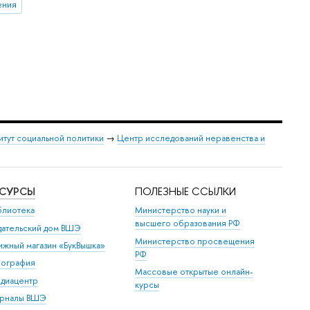
ения
итут социальной политики
→
Центр исследований неравенства и
ЕСУРСЫ
ПОЛЕЗНЫЕ ССЫЛКИ
блиотека
Министерство науки и
высшего образования РФ
дательский дом ВШЭ
Министерство просвещения
ижный магазин «БукВышка»
РФ
пография
Массовые открытые онлайн-
диацентр
курсы
рналы ВШЭ