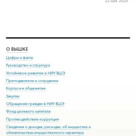
22 мая 2020
О ВЫШКЕ
ОБ
Цифры и факты
Ли
Руководство и структура
Дов
Устойчивое развитие в НИУ ВШЭ
Ол
Преподаватели и сотрудники
При
Корпуса и общежития
Вы
Закупки
При
Обращения граждан в НИУ ВШЭ
Ас
Фонд целевого капитала
До
Противодействие коррупции
Цен
Сведения о доходах, расходах, об имуществе и
Би
обязательствах имущественного характера
Об