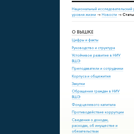
Национальный исследовательский 
уровня жизни
→
Новости
→
Стать
О ВЫШКЕ
Цифры и факты
Руководство и структура
Устойчивое развитие в НИУ
ВШЭ
Преподаватели и сотрудники
Корпуса и общежития
Закупки
Обращения граждан в НИУ
ВШЭ
Фонд целевого капитала
Противодействие коррупции
Сведения о доходах,
расходах, об имуществе и
обязательствах