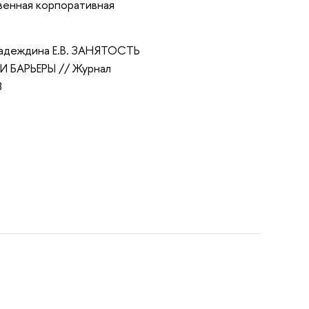
венная корпоративная
 Надеждина Е.В. ЗАНЯТОСТЬ
БАРЬЕРЫ // Журнал
8