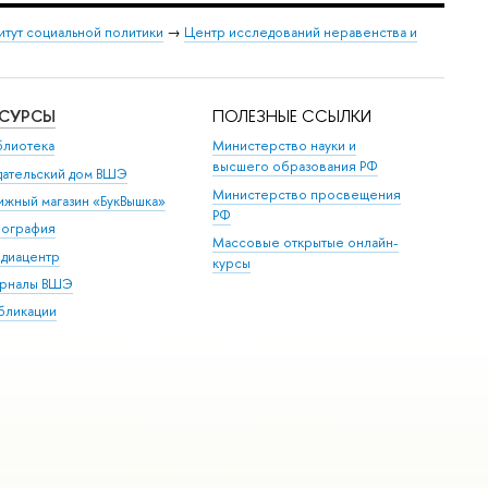
итут социальной политики
→
Центр исследований неравенства и
ЕСУРСЫ
ПОЛЕЗНЫЕ ССЫЛКИ
блиотека
Министерство науки и
высшего образования РФ
дательский дом ВШЭ
Министерство просвещения
ижный магазин «БукВышка»
РФ
пография
Массовые открытые онлайн-
диацентр
курсы
рналы ВШЭ
бликации