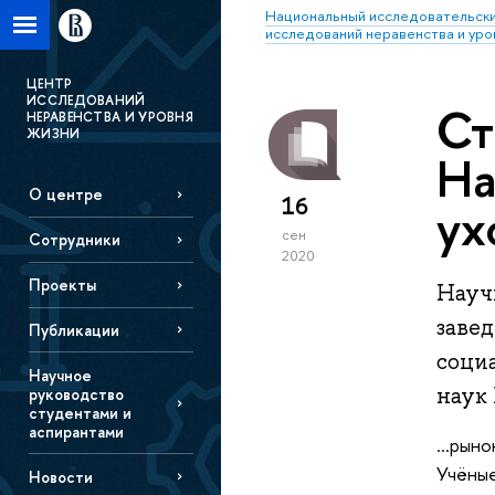
Национальный исследовательски
исследований неравенства и уро
ЦЕНТР
ИССЛЕДОВАНИЙ
Ст
НЕРАВЕНСТВА И УРОВНЯ
ЖИЗНИ
На
О центре
16
ух
сен
Сотрудники
2020
Проекты
Науч
заве
Публикации
соци
Научное
наук
руководство
студентами и
аспирантами
...рын
Учёные
Новости