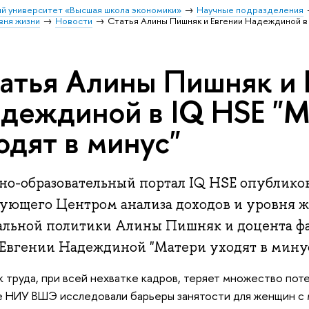
й университет «Высшая школа экономики»
Научные подразделения
вня жизни
Новости
Статья Алины Пишняк и Евгении Надеждиной в 
атья Алины Пишняк и 
деждиной в IQ HSE "
одят в минус"
но-образовательный портал IQ HSE опубликов
дующего Центром анализа доходов и уровня 
альной политики Алины Пишняк и доцента ф
 Евгении Надеждиной "Матери уходят в минус
ок труда, при всей нехватке кадров, теряет множество по
 НИУ ВШЭ исследовали барьеры занятости для женщин с 