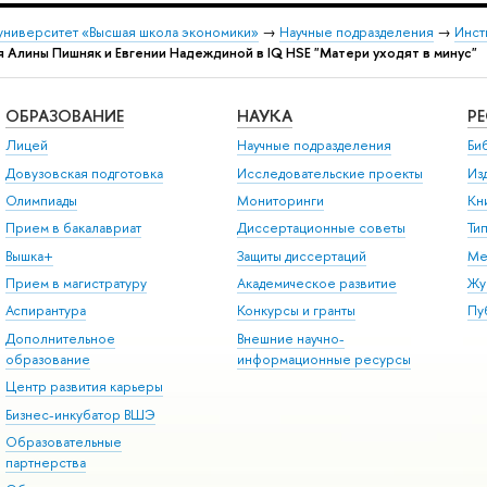
университет «Высшая школа экономики»
→
Научные подразделения
→
Инст
я Алины Пишняк и Евгении Надеждиной в IQ HSE "Матери уходят в минус"
ОБРАЗОВАНИЕ
НАУКА
Р
Лицей
Научные подразделения
Би
Довузовская подготовка
Исследовательские проекты
Из
Олимпиады
Мониторинги
Кн
Прием в бакалавриат
Диссертационные советы
Ти
Вышка+
Защиты диссертаций
Ме
Прием в магистратуру
Академическое развитие
Жу
Аспирантура
Конкурсы и гранты
Пу
Дополнительное
Внешние научно-
образование
информационные ресурсы
Центр развития карьеры
Бизнес-инкубатор ВШЭ
Образовательные
партнерства