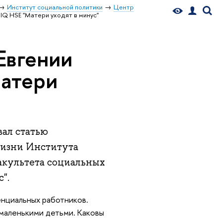
Институт социальной политики
Центр
IQ HSE "Матери уходят в минус"
Евгении
Матери
ал статью
жизни Института
акультета социальных
".
тенциальных работников.
маленькими детьми. Каковы