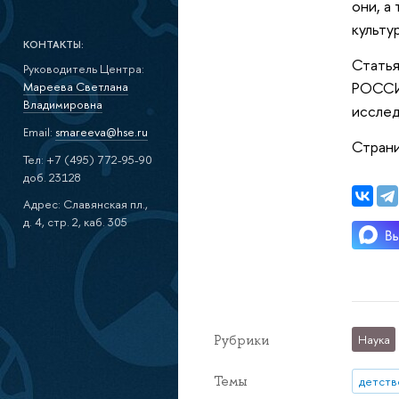
они, а
культу
КОНТАКТЫ:
Статья
Руководитель Центра:
РОССИ
Мареева Светлана
Владимировна
исслед
Email:
smareeva@hse.ru
Страни
Тел: +7 (495) 772-95-90
доб. 23128
Адрес: Славянская пл.,
д. 4, стр. 2, каб. 305
Рубрики
Наука
Темы
детств