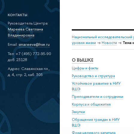
КОНТАКТЫ:
Руководитель Центра:
Мареева Светлана
Владимировна
Национальный исследовательский 
уровня жизни
→
Новости
→
Тема 
Email:
smareeva@hse.ru
Тел: +7 (495) 772-95-90
доб. 23128
О ВЫШКЕ
Цифры и факты
Адрес: Славянская пл.,
д. 4, стр. 2, каб. 305
Руководство и структура
Устойчивое развитие в НИУ
ВШЭ
Преподаватели и сотрудники
Корпуса и общежития
Закупки
Обращения граждан в НИУ
ВШЭ
Фонд целевого капитала