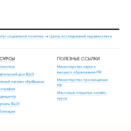
итут социальной политики
→
Центр исследований неравенства и
ЕСУРСЫ
ПОЛЕЗНЫЕ ССЫЛКИ
блиотека
Министерство науки и
высшего образования РФ
дательский дом ВШЭ
Министерство просвещения
ижный магазин «БукВышка»
РФ
пография
Массовые открытые онлайн-
диацентр
курсы
рналы ВШЭ
бликации