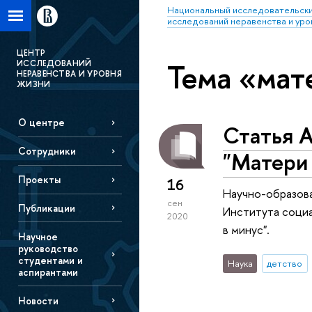
Национальный исследовательски
исследований неравенства и уро
ЦЕНТР
Тема «мат
ИССЛЕДОВАНИЙ
НЕРАВЕНСТВА И УРОВНЯ
ЖИЗНИ
О центре
Статья 
Сотрудники
"Матери 
Проекты
16
Научно-образова
сен
Публикации
Института социа
2020
в минус".
Научное
руководство
студентами и
Наука
детство
аспирантами
Новости