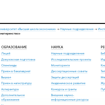
университет «Высшая школа экономики»
→
Научные подразделения
→
Инст
«материнство»
ОБРАЗОВАНИЕ
НАУКА
Р
Лицей
Научные подразделения
Би
Довузовская подготовка
Исследовательские проекты
Из
Олимпиады
Мониторинги
Кн
Прием в бакалавриат
Диссертационные советы
Ти
Вышка+
Защиты диссертаций
Ме
Прием в магистратуру
Академическое развитие
Жу
Аспирантура
Конкурсы и гранты
Пу
Дополнительное
Внешние научно-
образование
информационные ресурсы