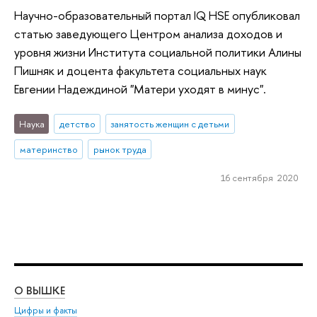
Научно-образовательный портал IQ HSE опубликовал
статью заведующего Центром анализа доходов и
уровня жизни Института социальной политики Алины
Пишняк и доцента факультета социальных наук
Евгении Надеждиной "Матери уходят в минус".
Наука
детство
занятость женщин с детьми
материнство
рынок труда
16 сентября 2020
О ВЫШКЕ
ОБ
Цифры и факты
Ли