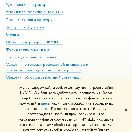
Руководство и структура
Дов
Устойчивое развитие в НИУ ВШЭ
Ол
Преподаватели и сотрудники
При
Корпуса и общежития
Вы
Закупки
При
Обращения граждан в НИУ ВШЭ
Ас
Фонд целевого капитала
До
Противодействие коррупции
Цен
Сведения о доходах, расходах, об имуществе и
Би
обязательствах имущественного характера
Об
Сведения об образовательной организации
Обр
Людям с ограниченными возможностями здоровья
Мы используем файлы cookies для улучшения работы сайта
Единая платежная страница
НИУ ВШЭ и большего удобства его использования. Более
подробную информацию об использовании файлов cookies
Работа в Вышке
можно найти
здесь
, наши правила обработки персональных
данных –
здесь
. Продолжая пользоваться сайтом, вы
✖
Редактору
подтверждаете, что были проинформированы об
© НИУ ВШЭ 1993–2026
Адреса и контакты
Условия использования
использовании файлов cookies сайтом НИУ ВШЭ и согласны
с нашими правилами обработки персональных данных. Вы
материалов
Политика конфиденциальности
Карта сайта
можете отключить файлы cookies в настройках Вашего
Шрифты HSE Sans и HSE Slab разработаны в
Школе дизайна НИУ ВШЭ