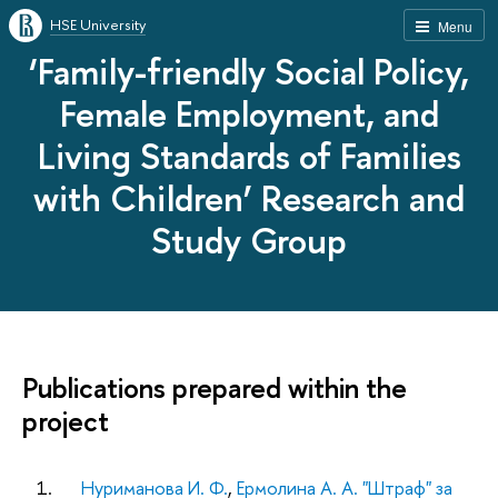
HSE University
Menu
‘Family-friendly Social Policy,
Female Employment, and
Living Standards of Families
with Children’ Research and
Study Group
Publications prepared within the
project
1.
Нуриманова И. Ф.
,
Ермолина А. А.
"Штраф" за