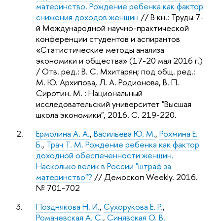
материнство. Рождение ребенка как фактор
снижения доходов женщин
// В кн.: Труды 7-
й Международной научно-практической
конференции студентов и аспирантов
«Статистические методы анализа
экономики и общества» (17-20 мая 2016 г.)
/ Отв. ред.:
В. С. Мхитарян
; под общ. ред.:
М. Ю. Архипова
,
Л. А. Родионова
,
В. П.
Сиротин
. М. : Национальный
исследовательский университет "Высшая
школа экономики", 2016. С. 219-220.
2.
Ермолина А. А.
,
Васильева Ю. М.
,
Рохмина Е.
Б.
,
Трач Т. М.
Рождение ребенка как фактор
доходной обеспеченности женщин.
Насколько велик в России "штраф за
материнство"?
// Демоскоп Weekly. 2016.
№ 701-702
3.
Позднякова Н. И.
,
Сухорукова Е. Р.
,
Ромачевская А. С.
,
Синявская О. В.