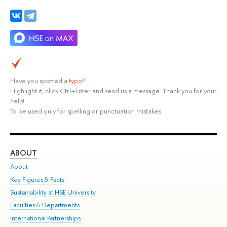
Have you spotted a
typo
?
Highlight it, click Ctrl+Enter and send us a message. Thank you for your
help!
To be used only for spelling or punctuation mistakes.
ABOUT
ST
About
Adm
Key Figures & Facts
Pr
Sustainability at HSE University
Un
Faculties & Departments
Gr
International Partnerships
Ex