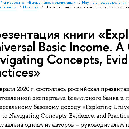
й университет «Высшая школа экономики»
Научные подразделения
вня жизни
Новости
Презентация книги «Exploring Universal Basic I
езентация книги «Expl
iversal Basic Income. A
vigating Concepts, Evi
actices»
враля 2020 г. состоялась российская презента
отовленной экспертами Всемирного банка и 
рсальному базовому доходу «Exploring Univer
 to Navigating Concepts, Evidence, and Practic
ставлена одним из авторов – руководителем