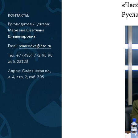
«Чел
Русл
КОНТАКТЫ:
Руководитель Центра:
Мареева Светлана
Владимировна
Email:
smareeva@hse.ru
Тел: +7 (495) 772-95-90
доб. 23128
Адрес: Славянская пл.,
д. 4, стр. 2, каб. 305