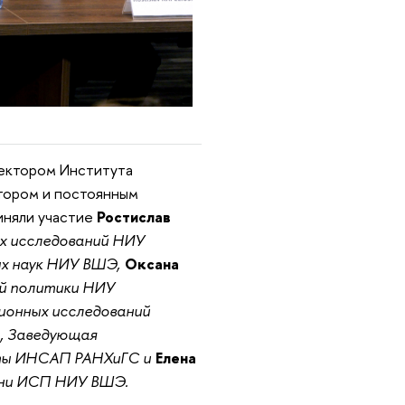
ектором Института
тором и постоянным
иняли участие
Ростислав
х исследований НИУ
ых наук НИУ ВШЭ,
Оксана
й политики НИУ
ионных исследований
А
, Заведующая
иты ИНСАП РАНХиГС и
Елена
изни ИСП НИУ ВШЭ.