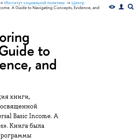
Институт социальной политики
Центр
ncome. A Guide to Navigating Concepts, Evidence, and
oring
 Guide to
dence, and
ция книги,
посвященной
sal Basic Income. A
es». Книга была
 программы