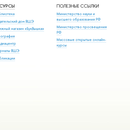
ЕСУРСЫ
ПОЛЕЗНЫЕ ССЫЛКИ
блиотека
Министерство науки и
высшего образования РФ
дательский дом ВШЭ
Министерство просвещения
ижный магазин «БукВышка»
РФ
пография
Массовые открытые онлайн-
диацентр
курсы
рналы ВШЭ
бликации