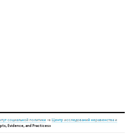
итут социальной политики
→
Центр исследований неравенства и
ts, Evidence, and Practices»