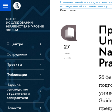
Национальный исследовательски
исследований неравенства и уро
Practices»
ЦЕНТР
ИССЛЕДОВАНИЙ
Пр
НЕРАВЕНСТВА И УРОВНЯ
ЖИЗНИ
Un
О центре
27
Na
фев
Сотрудники
Pr
2020
Проекты
Публикации
26 фе
подг
Научное
руководство
униве
студентами и
аспирантами
Guide
пред
Новости