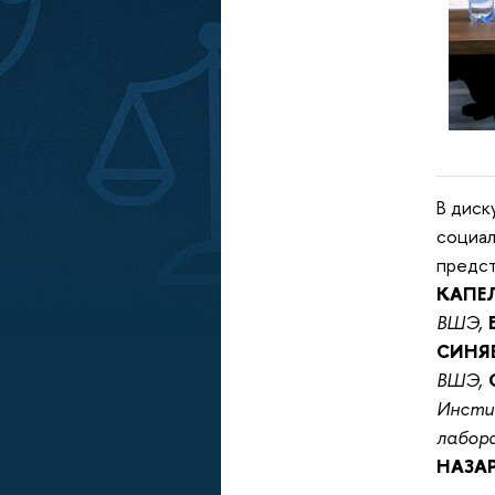
В диск
социа
предст
КАПЕ
ВШЭ,
СИНЯ
ВШЭ,
Инсти
лабор
НАЗА