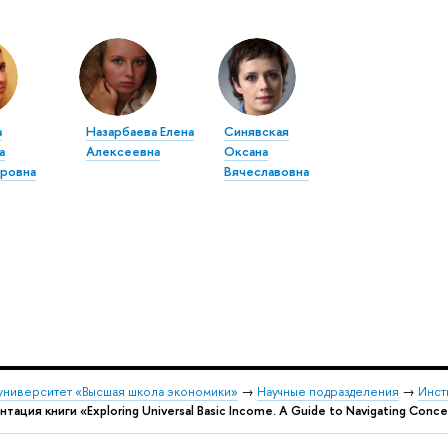
а
Назарбаева Елена
Синявская
а
Алексеевна
Оксана
ровна
Вячеславовна
университет «Высшая школа экономики»
→
Научные подразделения
→
Инст
тация книги «Exploring Universal Basic Income. A Guide to Navigating Concep