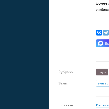
Более 
подго
Рубрики
Наука
Темы
Инстит
В статье