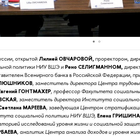
уссии, открытой
Лилией ОВЧАРОВОЙ,
проректором, дир
льной политики НИУ ВШЭ и
Рено СЕЛИГМАННОМ,
дирек
авителем Всемирного банка в Российской Федерации, пр
ЛЮШНИКОВ
, заместитель директора Центра трудовы
Евгений ГОНТМАХЕР
, профессор Факультета социальн
ВСКАЯ
, заместитель директора Института социально
Светлана МАРЕЕВА
, заведующая Центром стратификац
тута социальной политики НИУ ВШЭ,
Елена ГРИШИН
аторией исследований уровня жизни и социальной защ
РБАЕВА
, аналитик Центра анализа доходов и уровня ж