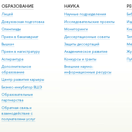
ОБРАЗОВАНИЕ
НАУКА
Р
Лицей
Научные подразделения
Би
Довузовская подготовка
Исследовательские проекты
Из
Олимпиады
Мониторинги
Кн
Прием в бакалавриат
Диссертационные советы
Ти
Вышка+
Защиты диссертаций
Ме
Прием в магистратуру
Академическое развитие
Жу
Аспирантура
Конкурсы и гранты
Пу
Дополнительное
Внешние научно-
образование
информационные ресурсы
Центр развития карьеры
Бизнес-инкубатор ВШЭ
Образовательные
партнерства
Обратная связь и
взаимодействие с
получателями услуг