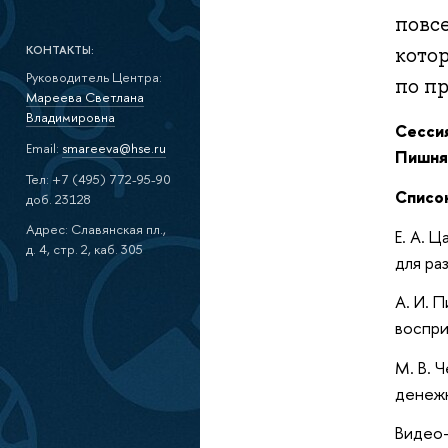
повс
КОНТАКТЫ:
кото
Руководитель Центра:
по п
Мареева Светлана
Владимировна
Сессия
Email:
smareeva@hse.ru
Пишня
Тел: +7 (495) 772-95-90
Списо
доб. 23128
Адрес: Славянская пл.,
Е. А. 
д. 4, стр. 2, каб. 305
для ра
А. И. 
воспри
М. В. 
денежн
Видео-