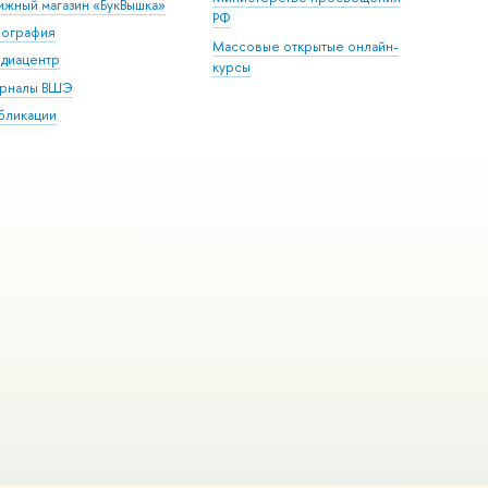
ижный магазин «БукВышка»
РФ
пография
Массовые открытые онлайн-
диацентр
курсы
рналы ВШЭ
бликации