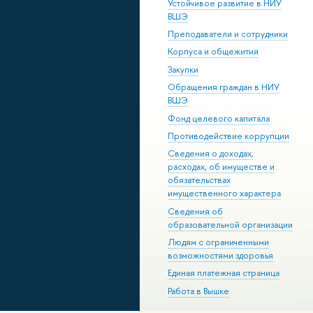
Устойчивое развитие в НИУ
ВШЭ
Преподаватели и сотрудники
Корпуса и общежития
Закупки
Обращения граждан в НИУ
ВШЭ
Фонд целевого капитала
Противодействие коррупции
Сведения о доходах,
расходах, об имуществе и
обязательствах
имущественного характера
Сведения об
образовательной организации
Людям с ограниченными
возможностями здоровья
Единая платежная страница
Работа в Вышке