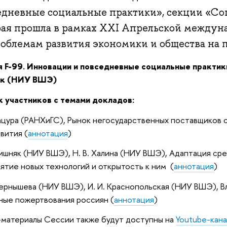
едневные социальные практики», секции «Со
рая прошла в рамках XXI Апрельской между
роблемам развития экономики и общества на 
 F-99. Инновации и повседневные социальные практик
к (НИУ ВШЭ)
к участников с темами докладов:
Цацура (РАНХиГС), Рынок негосударственных поставщиков 
звития (
аннотация
)
Пишняк (НИУ ВШЭ), Н. В. Халина (НИУ ВШЭ), Адаптация сре
ятие новых технологий и открытость к ним (
аннотация
)
Чернышева (НИУ ВШЭ), И. И. Краснопольская (НИУ ВШЭ), В
ые пожертвования россиян (
аннотация
)
материалы Сессии также будут доступны на
Youtube-кан