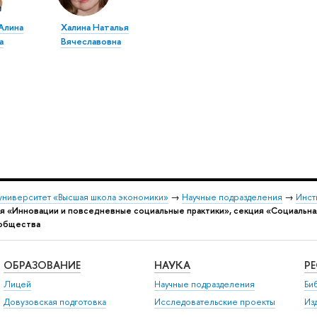
Алина
Халина Наталья
а
Вячеславовна
университет «Высшая школа экономики»
→
Научные подразделения
→
Инст
я «Инновации и повседневные социальные практики», секция «Социальна
 общества
ОБРАЗОВАНИЕ
НАУКА
Р
Лицей
Научные подразделения
Би
Довузовская подготовка
Исследовательские проекты
Из