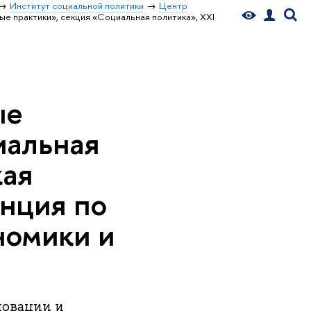
Институт социальной политики
Центр
е практики», секция «Социальная политика», XXI
ые
иальная
кая
нция по
номики и
новации и