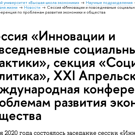
й университет «Высшая школа экономики»
Научные подразделения
вня жизни
Новости
Сессия «Инновации и повседневные социальны
еренция по проблемам развития экономики и общества
ссия «Инновации и
вседневные социальн
актики», секция «Соц
литика», XXI Апрельс
ждународная конфере
облемам развития эко
щества
я 2020 года состоялось заседание сессии «Ин