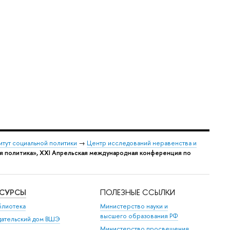
итут социальной политики
→
Центр исследований неравенства и
я политика», XXI Апрельская международная конференция по
ЕСУРСЫ
ПОЛЕЗНЫЕ ССЫЛКИ
блиотека
Министерство науки и
высшего образования РФ
дательский дом ВШЭ
Министерство просвещения