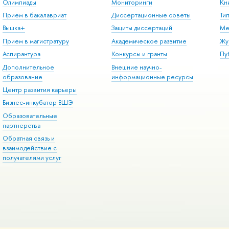
Олимпиады
Мониторинги
Кн
Прием в бакалавриат
Диссертационные советы
Ти
Вышка+
Защиты диссертаций
Ме
Прием в магистратуру
Академическое развитие
Жу
Аспирантура
Конкурсы и гранты
Пу
Дополнительное
Внешние научно-
образование
информационные ресурсы
Центр развития карьеры
Бизнес-инкубатор ВШЭ
Образовательные
партнерства
Обратная связь и
взаимодействие с
получателями услуг