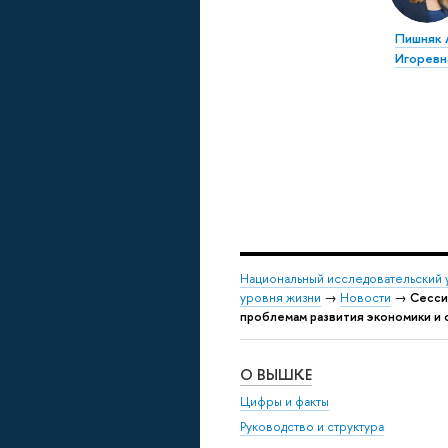
Пишняк 
Игоревн
Национальный исследовательский 
уровня жизни
→
Новости
→
Сесси
проблемам развития экономики и
О ВЫШКЕ
Цифры и факты
Руководство и структура