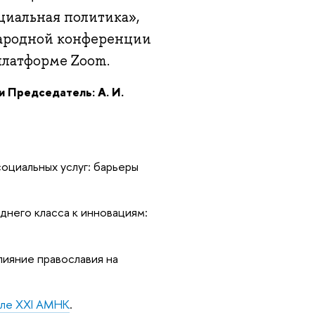
циальная политика»,
народной конференции
платформе Zoom.
и Председатель: А. И.
социальных услуг: барьеры
днего класса к инновациям:
лияние православия на
але XXI АМНК
.