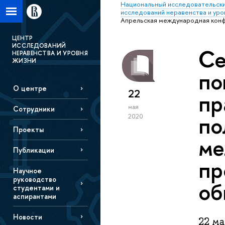
Национальный исследовательски
исследований неравенства и уро
Апрельская международная конф
ЦЕНТР
ИССЛЕДОВАНИЙ
Се
НЕРАВЕНСТВА И УРОВНЯ
ЖИЗНИ
по
О центре
22
пр
мая
Сотрудники
по
2020
Проекты
ме
Публикации
пр
Научное
руководство
об
студентами и
аспирантами
Новости
22 ма