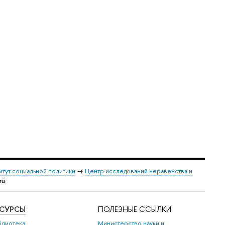
итут социальной политики
→
Центр исследований неравенства и
ru
ЕСУРСЫ
ПОЛЕЗНЫЕ ССЫЛКИ
блиотека
Министерство науки и