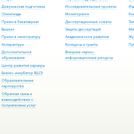
Довузовская подготовка
Исследовательские проекты
Из
Олимпиады
Мониторинги
Кн
Прием в бакалавриат
Диссертационные советы
Ти
Вышка+
Защиты диссертаций
Ме
Прием в магистратуру
Академическое развитие
Жу
Аспирантура
Конкурсы и гранты
Пу
Дополнительное
Внешние научно-
образование
информационные ресурсы
Центр развития карьеры
Бизнес-инкубатор ВШЭ
Образовательные
партнерства
Обратная связь и
взаимодействие с
получателями услуг