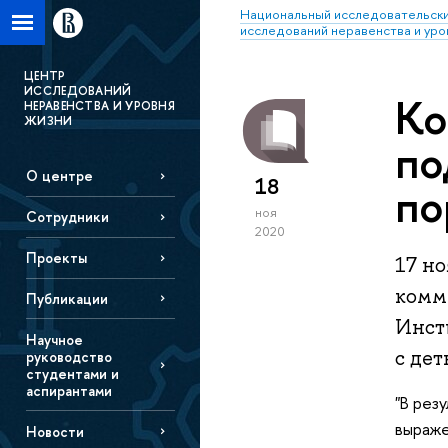
Национальный исследовательски
исследований неравенства и уро
ЦЕНТР
ИССЛЕДОВАНИЙ
Ко
НЕРАВЕНСТВА И УРОВНЯ
ЖИЗНИ
по
О центре
18
по
ноя
Сотрудники
2020
Проекты
17 но
комм
Публикации
Инст
Научное
с дет
руководство
студентами и
аспирантами
"В рез
выраже
Новости