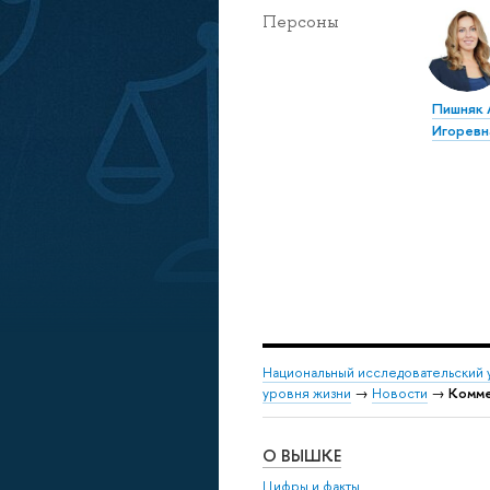
Персоны
Пишняк 
Игоревн
Национальный исследовательский 
уровня жизни
→
Новости
→
Комме
О ВЫШКЕ
Цифры и факты