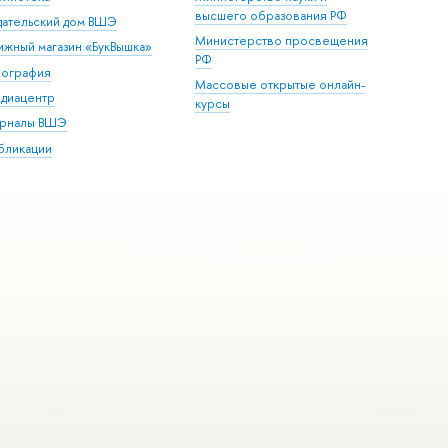
высшего образования РФ
дательский дом ВШЭ
Министерство просвещения
ижный магазин «БукВышка»
РФ
пография
Массовые открытые онлайн-
диацентр
курсы
рналы ВШЭ
бликации