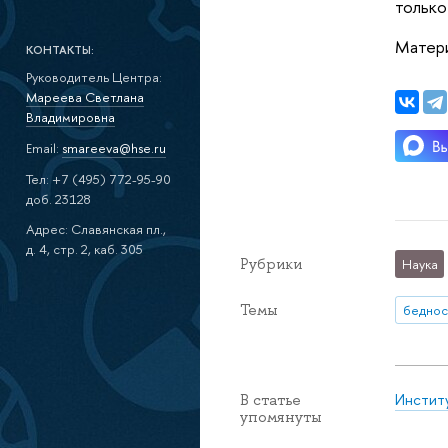
только
Матер
КОНТАКТЫ:
Руководитель Центра:
Мареева Светлана
Владимировна
Email:
smareeva@hse.ru
Тел: +7 (495) 772-95-90
доб. 23128
Адрес: Славянская пл.,
д. 4, стр. 2, каб. 305
Рубрики
Наука
Темы
беднос
Инстит
В статье
упомянуты