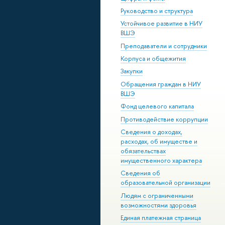
Руководство и структура
Устойчивое развитие в НИУ
ВШЭ
Преподаватели и сотрудники
Корпуса и общежития
Закупки
Обращения граждан в НИУ
ВШЭ
Фонд целевого капитала
Противодействие коррупции
Сведения о доходах,
расходах, об имуществе и
обязательствах
имущественного характера
Сведения об
образовательной организации
Людям с ограниченными
возможностями здоровья
Единая платежная страница