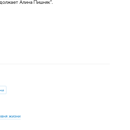
должает Алина Пишняк".
ьми
овня жизни