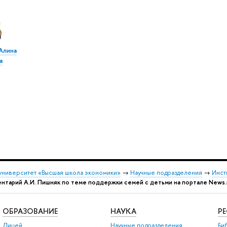
Алина
а
университет «Высшая школа экономики»
→
Научные подразделения
→
Инст
нтарий А.И. Пишняк по теме поддержки семей с детьми на портале News.
ОБРАЗОВАНИЕ
НАУКА
Р
Лицей
Научные подразделения
Би