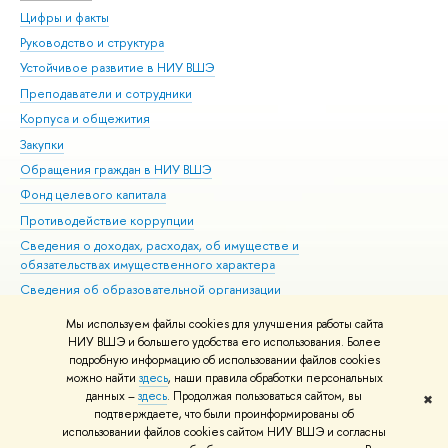
Цифры и факты
Ли
Руководство и структура
Дов
Устойчивое развитие в НИУ ВШЭ
Ол
Преподаватели и сотрудники
При
Корпуса и общежития
Вы
Закупки
При
Обращения граждан в НИУ ВШЭ
Ас
Фонд целевого капитала
До
Противодействие коррупции
Цен
Сведения о доходах, расходах, об имуществе и
Би
обязательствах имущественного характера
Об
Сведения об образовательной организации
Обр
Людям с ограниченными возможностями здоровья
Мы используем файлы cookies для улучшения работы сайта
Единая платежная страница
НИУ ВШЭ и большего удобства его использования. Более
подробную информацию об использовании файлов cookies
Работа в Вышке
можно найти
здесь
, наши правила обработки персональных
данных –
здесь
. Продолжая пользоваться сайтом, вы
✖
Редактору
подтверждаете, что были проинформированы об
© НИУ ВШЭ 1993–2026
Адреса и контакты
Условия использования
использовании файлов cookies сайтом НИУ ВШЭ и согласны