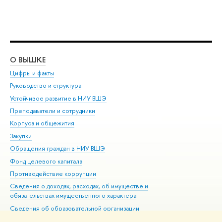
О ВЫШКЕ
ОБ
Цифры и факты
Ли
Руководство и структура
Дов
Устойчивое развитие в НИУ ВШЭ
Ол
Преподаватели и сотрудники
При
Корпуса и общежития
Вы
Закупки
При
Обращения граждан в НИУ ВШЭ
Ас
Фонд целевого капитала
До
Противодействие коррупции
Цен
Сведения о доходах, расходах, об имуществе и
Би
обязательствах имущественного характера
Об
Сведения об образовательной организации
Обр
Людям с ограниченными возможностями здоровья