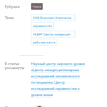
Рубрики
Наука
Темы
XXIII Ясинская (Апрельская) международная научная конференция
неравенство
НЦМУ "Центр междисциплинарных исследований человеческого потенциала"
рабочие места
Научный центр мирового уровня
В статье
упомянуты
«Центр междисциплинарных
исследований человеческого
потенциала»
,
Центр
исследований неравенства и
уровня жизни