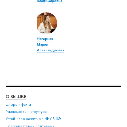
Владимировна
Нагерняк
Мария
Александровна
О ВЫШКЕ
ОБ
Цифры и факты
Ли
Руководство и структура
Дов
Устойчивое развитие в НИУ ВШЭ
Ол
Преподаватели и сотрудники
При