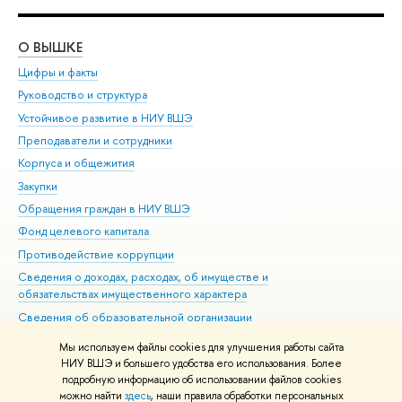
О ВЫШКЕ
ОБ
Цифры и факты
Ли
Руководство и структура
Дов
Устойчивое развитие в НИУ ВШЭ
Ол
Преподаватели и сотрудники
При
Корпуса и общежития
Вы
Закупки
При
Обращения граждан в НИУ ВШЭ
Ас
Фонд целевого капитала
До
Противодействие коррупции
Цен
Сведения о доходах, расходах, об имуществе и
Би
обязательствах имущественного характера
Об
Сведения об образовательной организации
Обр
Людям с ограниченными возможностями здоровья
Мы используем файлы cookies для улучшения работы сайта
Единая платежная страница
НИУ ВШЭ и большего удобства его использования. Более
подробную информацию об использовании файлов cookies
Работа в Вышке
можно найти
здесь
, наши правила обработки персональных