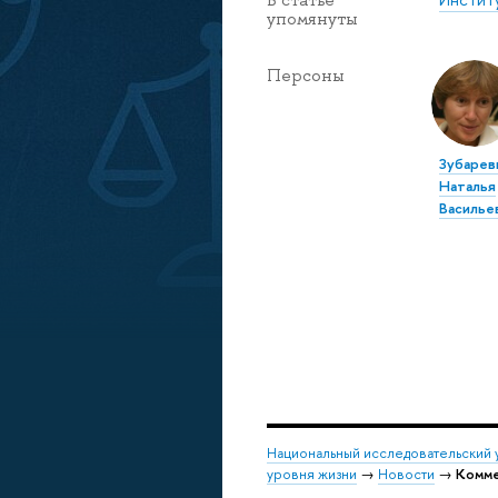
упомянуты
Персоны
Зубарев
Наталья
Василье
Национальный исследовательский 
уровня жизни
→
Новости
→
Комме