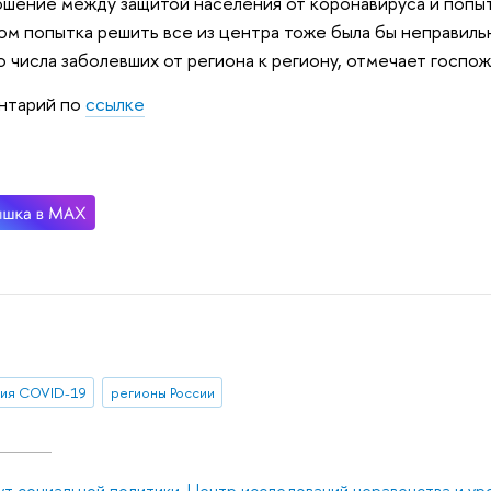
шение между защитой населения от коронавируса и попыт
ом попытка решить все из центра тоже была бы неправиль
о числа заболевших от региона к региону, отмечает госпо
нтарий по
ссылке
ия COVID-19
регионы России
ут социальной политики
,
Центр исследований неравенства и ур