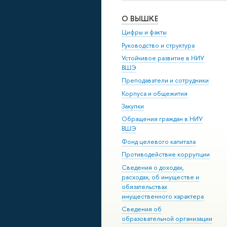
О ВЫШКЕ
Цифры и факты
Руководство и структура
Устойчивое развитие в НИУ
ВШЭ
Преподаватели и сотрудники
Корпуса и общежития
Закупки
Обращения граждан в НИУ
ВШЭ
Фонд целевого капитала
Противодействие коррупции
Сведения о доходах,
расходах, об имуществе и
обязательствах
имущественного характера
Сведения об
образовательной организации