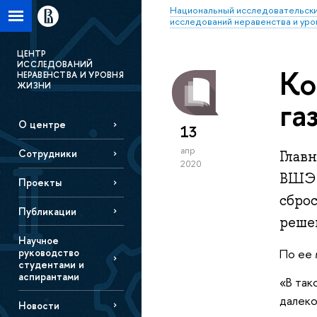
Национальный исследовательски
исследований неравенства и уро
ЦЕНТР
ИССЛЕДОВАНИЙ
Ко
НЕРАВЕНСТВА И УРОВНЯ
ЖИЗНИ
га
О центре
13
апр
Сотрудники
Глав
2020
ВШЭ 
Проекты
сбро
Публикации
решен
Научное
руководство
По ее 
студентами и
аспирантами
«В так
далеко
Новости