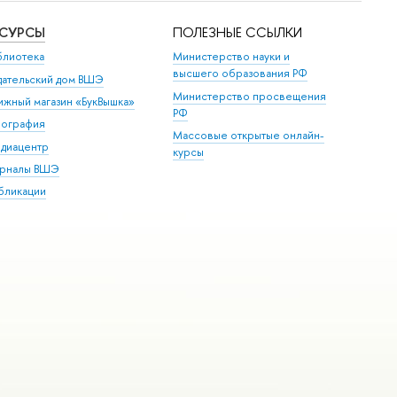
ЕСУРСЫ
ПОЛЕЗНЫЕ ССЫЛКИ
блиотека
Министерство науки и
высшего образования РФ
дательский дом ВШЭ
Министерство просвещения
ижный магазин «БукВышка»
РФ
пография
Массовые открытые онлайн-
диацентр
курсы
рналы ВШЭ
бликации