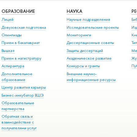
ОБРАЗОВАНИЕ
НАУКА
Р
Лицей
Научные подразделения
Би
Довузовская подготовка
Исследовательские проекты
Из
Олимпиады
Мониторинги
Кн
Прием в бакалавриат
Диссертационные советы
Ти
Вышка+
Защиты диссертаций
Ме
Прием в магистратуру
Академическое развитие
Жу
Аспирантура
Конкурсы и гранты
Пу
Дополнительное
Внешние научно-
образование
информационные ресурсы
Центр развития карьеры
Бизнес-инкубатор ВШЭ
Образовательные
партнерства
Обратная связь и
взаимодействие с
получателями услуг