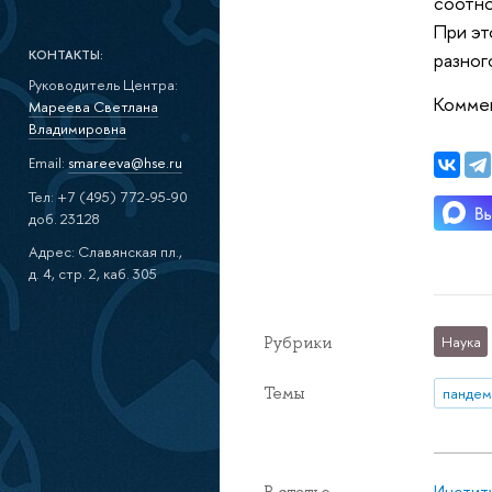
соотно
При эт
КОНТАКТЫ:
разног
Руководитель Центра:
Комме
Мареева Светлана
Владимировна
Email:
smareeva@hse.ru
Тел: +7 (495) 772-95-90
доб. 23128
Адрес: Славянская пл.,
д. 4, стр. 2, каб. 305
Рубрики
Наука
Темы
пандем
Инстит
В статье