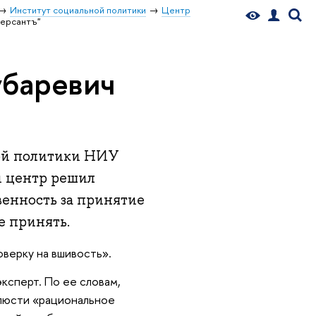
Институт социальной политики
Центр
мерсантъ"
убаревич
ой политики НИУ
й центр решил
венность за принятие
е принять.
верку на вшивость».
ксперт. По ее словам,
блюсти «рациональное