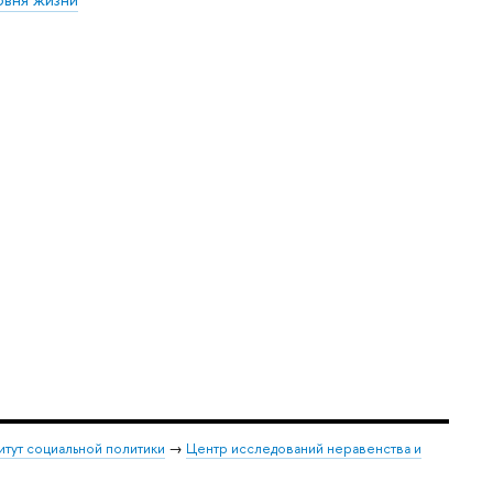
итут социальной политики
→
Центр исследований неравенства и