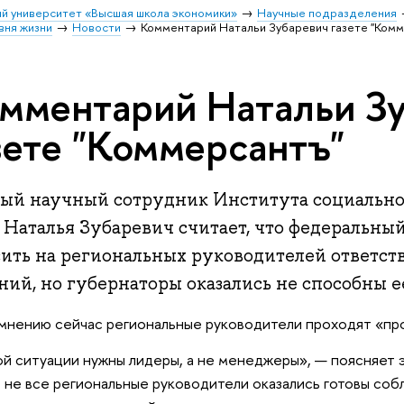
й университет «Высшая школа экономики»
Научные подразделения
вня жизни
Новости
Комментарий Натальи Зубаревич газете "Ком
мментарий Натальи З
зете "Коммерсантъ"
ный научный сотрудник Института социальн
Наталья Зубаревич считает, что федеральны
сить на региональных руководителей ответст
ий, но губернаторы оказались не способны е
мнению сейчас региональные руководители проходят «про
ой ситуации нужны лидеры, а не менеджеры», — поясняет э
 не все региональные руководители оказались готовы со