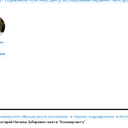
ич
вна
университет «Высшая школа экономики»
→
Научные подразделения
→
Инст
нтарий Натальи Зубаревич газете "Коммерсантъ"