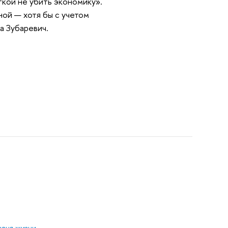
кой не убить экономику».
ной — хотя бы с учетом
жа Зубаревич.
овня жизни