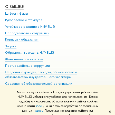
О ВЫШКЕ
ОБ
Цифры и факты
Ли
Руководство и структура
Дов
Устойчивое развитие в НИУ ВШЭ
Ол
Преподаватели и сотрудники
При
Корпуса и общежития
Вы
Закупки
При
Обращения граждан в НИУ ВШЭ
Ас
Фонд целевого капитала
До
Противодействие коррупции
Цен
Сведения о доходах, расходах, об имуществе и
Би
обязательствах имущественного характера
Об
Сведения об образовательной организации
Обр
Людям с ограниченными возможностями здоровья
Мы используем файлы cookies для улучшения работы сайта
Единая платежная страница
НИУ ВШЭ и большего удобства его использования. Более
подробную информацию об использовании файлов cookies
Работа в Вышке
можно найти
здесь
, наши правила обработки персональных
данных –
здесь
. Продолжая пользоваться сайтом, вы
✖
Редактору