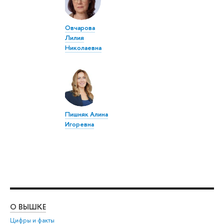
Овчарова
Лилия
Николаевна
Пишняк Алина
Игоревна
О ВЫШКЕ
ОБ
Цифры и факты
Ли