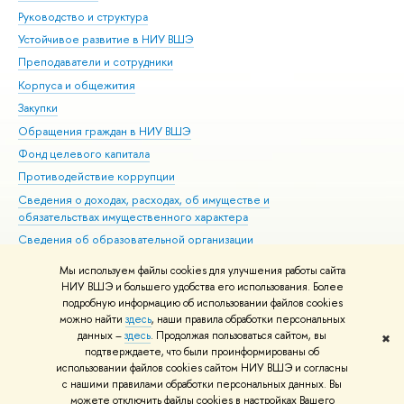
Руководство и структура
Дов
Устойчивое развитие в НИУ ВШЭ
Ол
Преподаватели и сотрудники
При
Корпуса и общежития
Вы
Закупки
При
Обращения граждан в НИУ ВШЭ
Ас
Фонд целевого капитала
До
Противодействие коррупции
Цен
Сведения о доходах, расходах, об имуществе и
Би
обязательствах имущественного характера
Об
Сведения об образовательной организации
Обр
Людям с ограниченными возможностями здоровья
Мы используем файлы cookies для улучшения работы сайта
Единая платежная страница
НИУ ВШЭ и большего удобства его использования. Более
подробную информацию об использовании файлов cookies
Работа в Вышке
можно найти
здесь
, наши правила обработки персональных
данных –
здесь
. Продолжая пользоваться сайтом, вы
✖
Редактору
подтверждаете, что были проинформированы об
© НИУ ВШЭ 1993–2026
Адреса и контакты
Условия использования
использовании файлов cookies сайтом НИУ ВШЭ и согласны
с нашими правилами обработки персональных данных. Вы
материалов
Политика конфиденциальности
Карта сайта
можете отключить файлы cookies в настройках Вашего
Шрифты HSE Sans и HSE Slab разработаны в
Школе дизайна НИУ ВШЭ