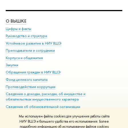
О ВЫШКЕ
ОБ
Цифры и факты
Ли
Руководство и структура
Дов
Устойчивое развитие в НИУ ВШЭ
Ол
Преподаватели и сотрудники
При
Корпуса и общежития
Вы
Закупки
При
Обращения граждан в НИУ ВШЭ
Ас
Фонд целевого капитала
До
Противодействие коррупции
Цен
Сведения о доходах, расходах, об имуществе и
Би
обязательствах имущественного характера
Об
Сведения об образовательной организации
Обр
Людям с ограниченными возможностями здоровья
Мы используем файлы cookies для улучшения работы сайта
Единая платежная страница
НИУ ВШЭ и большего удобства его использования. Более
подробную информацию об использовании файлов cookies