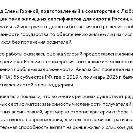
д Елены Гориной, подготовленный в соавторстве с Люб
щен теме жилищных сертификатов для сирот в России
, 
ктивный инструмент для хотя бы частичного решения пр
енности государства по обеспечению жильем лиц из числа
ихся без попечения родителей.
се работы оказалась оценка условий предоставления жил
в регионах России с точки зрения того, какие возможност
шения проблемы задолженности. Анализ был проведен на
(НПА) 55 субъектов РФ, где с 2019 г. по январь 2023 г. бы
тавления этой меры поддержки.
ователи показали, что во многих регионах существует ря
ых сертификатов: зависимость численности получателей
ных ассигнований, чрезмерно строгие критерии отбора п
ьтативного сопровождения, длительные административны
тельная способность выплат на рынке жилья и слишком уз