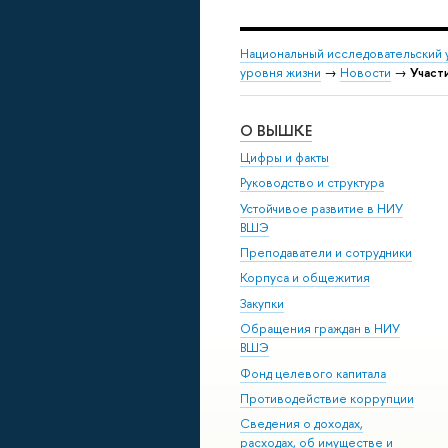
Национальный исследовательский 
уровня жизни
→
Новости
→
Участ
О ВЫШКЕ
Цифры и факты
Руководство и структура
Устойчивое развитие в НИУ
ВШЭ
Преподаватели и сотрудники
Корпуса и общежития
Закупки
Обращения граждан в НИУ
ВШЭ
Фонд целевого капитала
Противодействие коррупции
Сведения о доходах,
расходах, об имуществе и