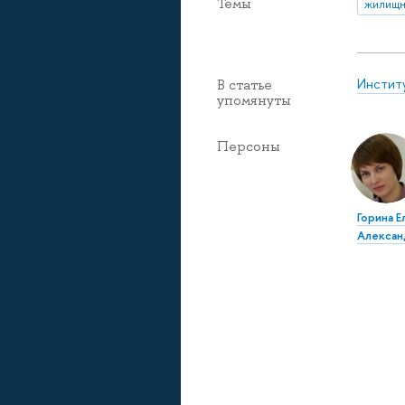
Темы
жилищн
Инстит
В статье
упомянуты
Персоны
Горина Е
Алексан