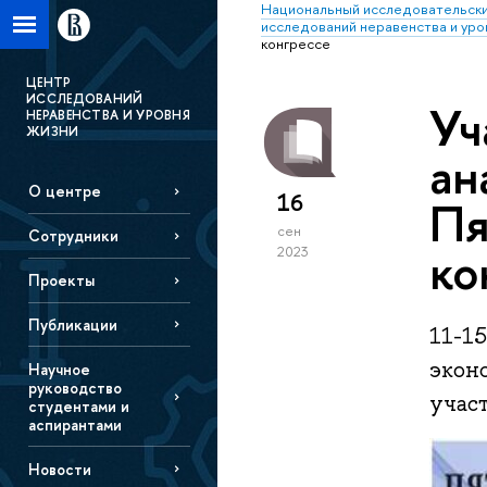
Национальный исследовательски
исследований неравенства и уро
конгрессе
ЦЕНТР
ИССЛЕДОВАНИЙ
Уч
НЕРАВЕНСТВА И УРОВНЯ
ЖИЗНИ
ан
О центре
16
Пя
сен
Сотрудники
ко
2023
Проекты
Публикации
11-15
экон
Научное
руководство
учас
студентами и
аспирантами
Новости