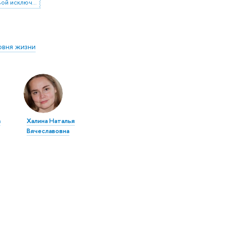
уровень цифровой исключенности россиян
овня жизни
а
Халина Наталья
Вячеславовна