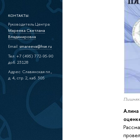
КОНТАКТЫ:
Руководитель Центра:
Мареева Светлана
Владимировна
Email:
smareeva@hse.ru
Тел: +7 (495) 772-95-90
доб. 23128
Адрес: Славянская пл.,
д. 4, стр. 2, каб. 305
Пишняк
Алина 
оценке
Рассма
провел