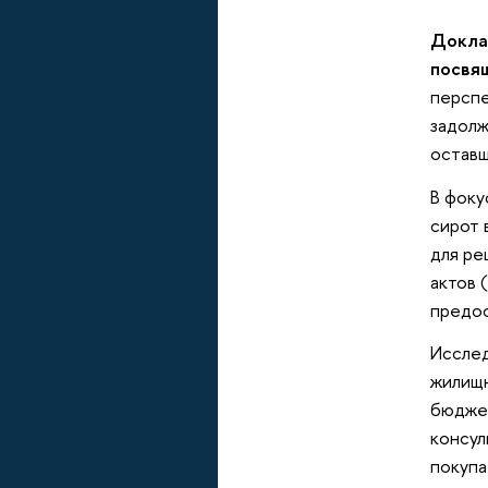
Докла
посвя
перспе
задолж
оставш
В фоку
сирот 
для ре
актов 
предос
Исслед
жилищн
бюджет
консул
покупа