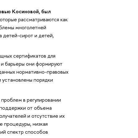
овью Косиновой, был
которые рассматриваются как
облемы многолетней
 детей-сирот и детей,
ищных сертификатов для
и и барьеры они формируют
 данных нормативно-правовых
ли установлены порядки
д проблем в регулировании
 поддержки от объема
олучателей и отсутствие их
е процедуры, низкая
кий спектр способов