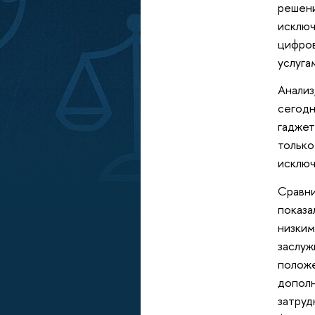
решени
исключ
цифров
услуга
Анализ
сегодн
гаджет
только
исключ
Сравни
показа
низким
заслуж
положе
дополн
затруд