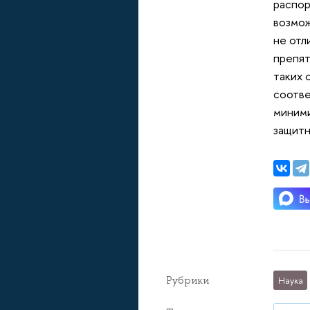
распор
возмож
не отл
препят
таких 
соотве
миними
защитн
Рубрики
Наука