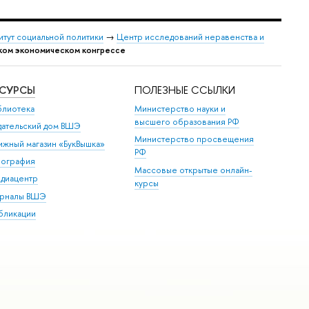
итут социальной политики
→
Центр исследований неравенства и
ском экономическом конгрессе
ЕСУРСЫ
ПОЛЕЗНЫЕ ССЫЛКИ
блиотека
Министерство науки и
высшего образования РФ
дательский дом ВШЭ
Министерство просвещения
ижный магазин «БукВышка»
РФ
пография
Массовые открытые онлайн-
диацентр
курсы
рналы ВШЭ
бликации