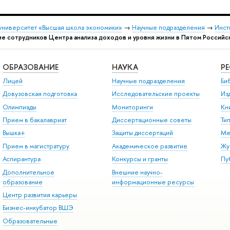
университет «Высшая школа экономики»
→
Научные подразделения
→
Инст
ие сотрудников Центра анализа доходов и уровня жизни в Пятом Россий
ОБРАЗОВАНИЕ
НАУКА
Р
Лицей
Научные подразделения
Би
Довузовская подготовка
Исследовательские проекты
Из
Олимпиады
Мониторинги
Кн
Прием в бакалавриат
Диссертационные советы
Ти
Вышка+
Защиты диссертаций
Ме
Прием в магистратуру
Академическое развитие
Жу
Аспирантура
Конкурсы и гранты
Пу
Дополнительное
Внешние научно-
образование
информационные ресурсы
Центр развития карьеры
Бизнес-инкубатор ВШЭ
Образовательные