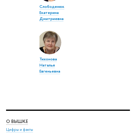
Слободенюк
Екатерина
Дмитриевна
Тихонова
Наталья
Евгеньевна
О ВЫШКЕ
ОБ
Цифры и факты
Ли