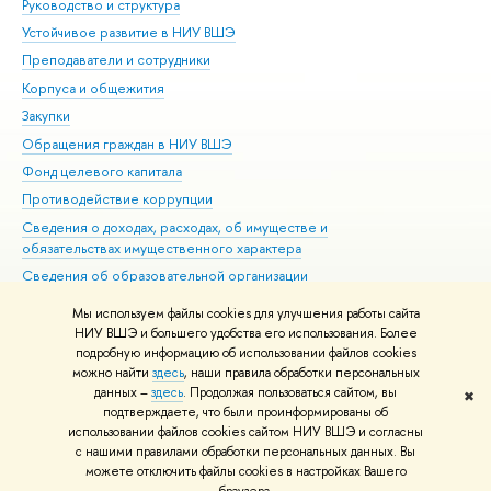
Руководство и структура
Дов
Устойчивое развитие в НИУ ВШЭ
Ол
Преподаватели и сотрудники
При
Корпуса и общежития
Вы
Закупки
При
Обращения граждан в НИУ ВШЭ
Ас
Фонд целевого капитала
До
Противодействие коррупции
Цен
Сведения о доходах, расходах, об имуществе и
Би
обязательствах имущественного характера
Об
Сведения об образовательной организации
Обр
Людям с ограниченными возможностями здоровья
Мы используем файлы cookies для улучшения работы сайта
Единая платежная страница
НИУ ВШЭ и большего удобства его использования. Более
подробную информацию об использовании файлов cookies
Работа в Вышке
можно найти
здесь
, наши правила обработки персональных
данных –
здесь
. Продолжая пользоваться сайтом, вы
✖
Редактору
подтверждаете, что были проинформированы об
© НИУ ВШЭ 1993–2026
Адреса и контакты
Условия использования
использовании файлов cookies сайтом НИУ ВШЭ и согласны
с нашими правилами обработки персональных данных. Вы
материалов
Политика конфиденциальности
Карта сайта
можете отключить файлы cookies в настройках Вашего
Шрифты HSE Sans и HSE Slab разработаны в
Школе дизайна НИУ ВШЭ