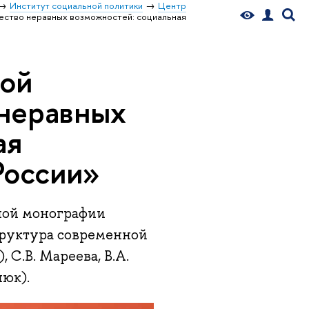
Институт социальной политики
Центр
ство неравных возможностей: социальная
ной
неравных
ая
России»
вной монографии
труктура современной
, С.В. Мареева, В.А.
нюк).