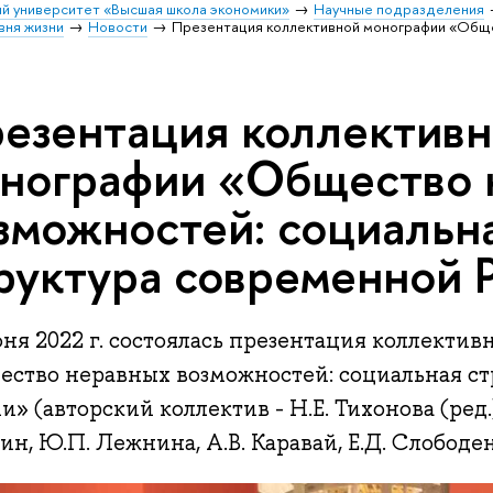
й университет «Высшая школа экономики»
Научные подразделения
вня жизни
Новости
Презентация коллективной монографии «Обще
езентация коллектив
нографии «Общество 
зможностей: социальн
руктура современной 
ня 2022 г. состоялась презентация коллекти
ество неравных возможностей: социальная с
и» (авторский коллектив - Н.Е. Тихонова (ред.)
н, Ю.П. Лежнина, А.В. Каравай, Е.Д. Слободе