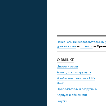
Национальный исследовательский 
уровня жизни
→
Новости
→
Презе
О ВЫШКЕ
Цифры и факты
Руководство и структура
Устойчивое развитие в НИУ
ВШЭ
Преподаватели и сотрудники
Корпуса и общежития
Закупки