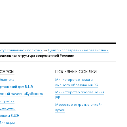
итут социальной политики
→
Центр исследований неравенства и
оциальная структура современной России»
ЕСУРСЫ
ПОЛЕЗНЫЕ ССЫЛКИ
блиотека
Министерство науки и
высшего образования РФ
дательский дом ВШЭ
Министерство просвещения
ижный магазин «БукВышка»
РФ
пография
Массовые открытые онлайн-
диацентр
курсы
рналы ВШЭ
бликации