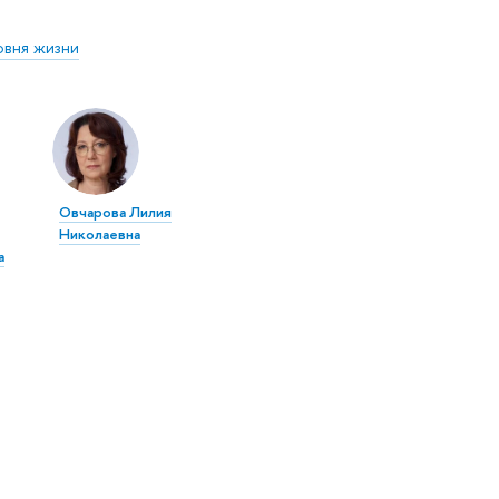
овня жизни
Овчарова Лилия
Николаевна
а