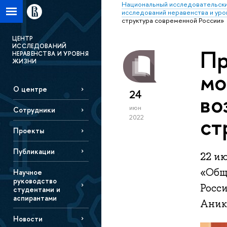
Национальный исследовательски
исследований неравенства и уро
структура современной России»
ЦЕНТР
ИССЛЕДОВАНИЙ
Пр
НЕРАВЕНСТВА И УРОВНЯ
ЖИЗНИ
мо
О центре
24
во
июн
Сотрудники
ст
2022
Проекты
Публикации
22 ию
«Общ
Научное
руководство
Росси
студентами и
аспирантами
Аники
Новости