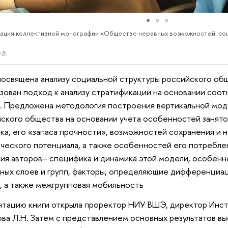
ация коллективной монографии «Общество неравных возможностей: со
.В.
посвящена анализу социальной структуры российского об
зован подход к анализу стратификации на основании соо
. Предложена методология построения вертикальной мо
ского общества на основании учета особенностей занято
ка, его «запаса прочности», возможностей сохранения и 
ческого потенциала, а также особенностей его потреблен
ия авторов– специфика и динамика этой модели, особен
ных слоев и групп, факторы, определяющие дифференциац
, а также межгрупповая мобильность
тацию книги открыла проректор НИУ ВШЭ, директор Инст
ва Л.Н. Затем с представлением основных результатов вы