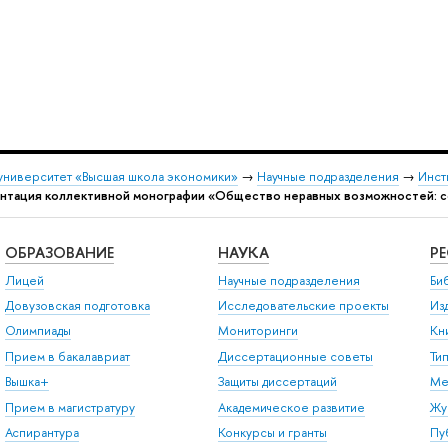
университет «Высшая школа экономики»
→
Научные подразделения
→
Инст
нтация коллективной монографии «Общество неравных возможностей: с
ОБРАЗОВАНИЕ
НАУКА
Р
Лицей
Научные подразделения
Би
Довузовская подготовка
Исследовательские проекты
Из
Олимпиады
Мониторинги
Кн
Прием в бакалавриат
Диссертационные советы
Ти
Вышка+
Защиты диссертаций
Ме
Прием в магистратуру
Академическое развитие
Жу
Аспирантура
Конкурсы и гранты
Пу