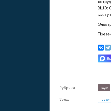
сотруд
ВШЭ: С
высту
Электр
Презен
Рубрики
Наука
Темы
презен