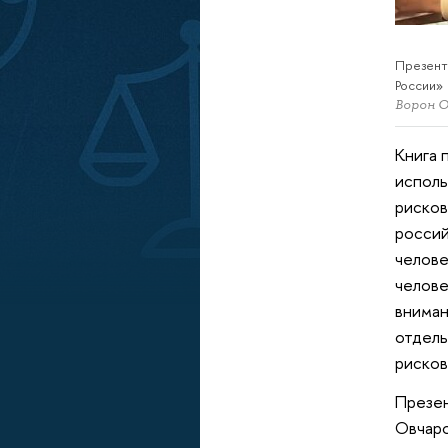
Презент
России»
Ворон О
Книга 
исполь
рисков
россий
челове
челове
вниман
отдель
рисков
Презен
Овчаро