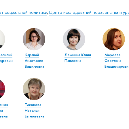
ут социальной политики
,
Центр исследований неравенства и ур
Василий
Каравай
Лежнина Юлия
Мареева
дрович
Анастасия
Павловна
Светлана
Вадимовна
Владимировн
енюк
Тихонова
на
Наталья
евна
Евгеньевна