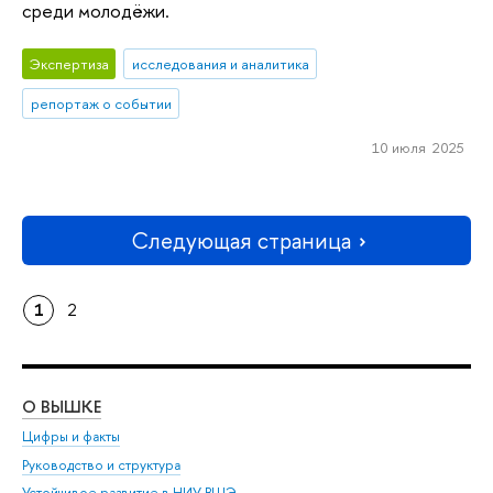
среди молодёжи.
Экспертиза
исследования и аналитика
репортаж о событии
10 июля 2025
Следующая страница
1
2
О ВЫШКЕ
ОБ
Цифры и факты
Ли
Руководство и структура
Дов
Устойчивое развитие в НИУ ВШЭ
Ол