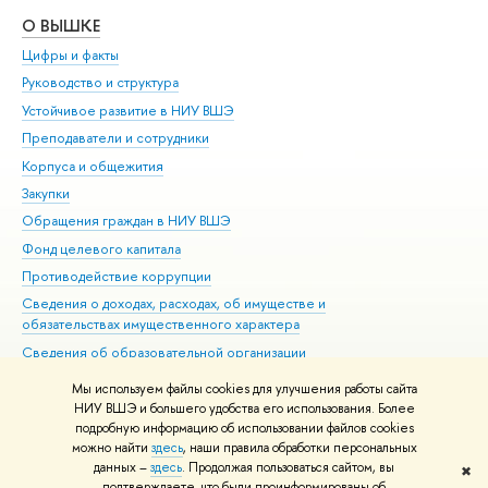
О ВЫШКЕ
ОБ
Цифры и факты
Ли
Руководство и структура
Дов
Устойчивое развитие в НИУ ВШЭ
Ол
Преподаватели и сотрудники
При
Корпуса и общежития
Вы
Закупки
При
Обращения граждан в НИУ ВШЭ
Ас
Фонд целевого капитала
До
Противодействие коррупции
Цен
Сведения о доходах, расходах, об имуществе и
Би
обязательствах имущественного характера
Об
Сведения об образовательной организации
Обр
Людям с ограниченными возможностями здоровья
Мы используем файлы cookies для улучшения работы сайта
Единая платежная страница
НИУ ВШЭ и большего удобства его использования. Более
подробную информацию об использовании файлов cookies
Работа в Вышке
можно найти
здесь
, наши правила обработки персональных
данных –
здесь
. Продолжая пользоваться сайтом, вы
✖
Редактору
подтверждаете, что были проинформированы об