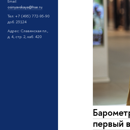
Email:
osinyavskaya@hse.ru
Тел: +7 (495) 772-95-90
доб. 23124
Адрес: Славянская пл.,
д. 4, стр. 2, каб. 420
Баромет
первый в