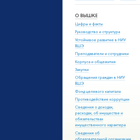
О ВЫШКЕ
Цифры и факты
Руководство и структура
Устойчивое развитие в НИУ
ВШЭ
Преподаватели и сотрудники
Корпуса и общежития
Закупки
Обращения граждан в НИУ
ВШЭ
Фонд целевого капитала
Противодействие коррупции
Сведения о доходах,
расходах, об имуществе и
обязательствах
имущественного характера
Сведения об
образовательной организации