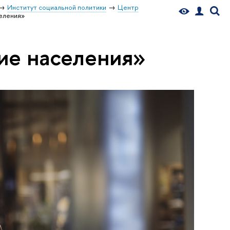
Институт социальной политики
Центр
еления»
ие населения»