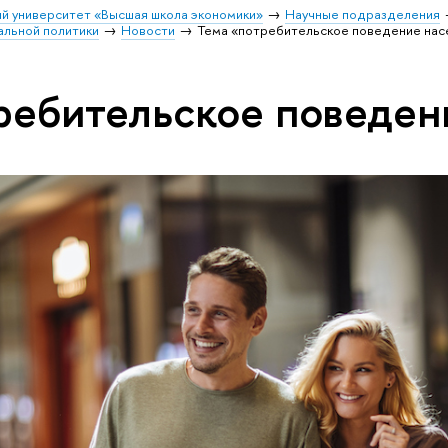
й университет «Высшая школа экономики»
Научные подразделения
альной политики
Новости
Тема «потребительское поведение нас
ребительское поведен