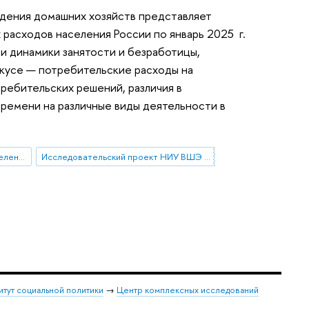
едения домашних хозяйств представляет
 расходов населения России по январь 2025 г.
ти динамики занятости и безработицы,
окусе — потребительские расходы на
ребительских решений, различия в
времени на различные виды деятельности в
потребительское поведение населения
Исследовательский проект НИУ ВШЭ «Экономическое поведение домашних хозяйств»
итут социальной политики
→
Центр комплексных исследований