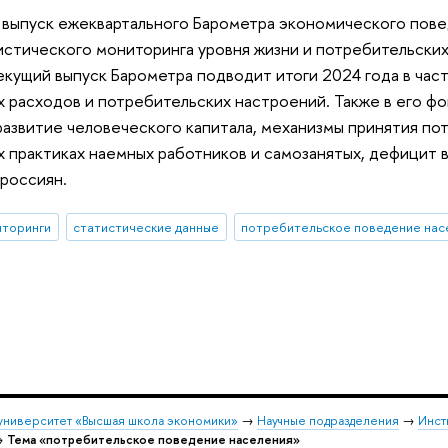
. выпуск ежеквартального Барометра экономического пов
истического мониторинга уровня жизни и потребительских
екущий выпуск Барометра подводит итоги 2024 года в час
 расходов и потребительских настроений. Также в его ф
азвитие человеческого капитала, механизмы принятия пот
 практиках наемных работников и самозанятых, дефицит 
россиян.
иторинги
статистические данные
университет «Высшая школа экономики»
→
Научные подразделения
→
Инст
→
Тема «потребительское поведение населения»