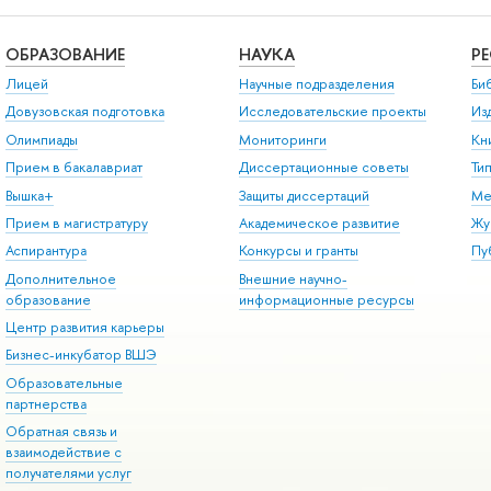
ОБРАЗОВАНИЕ
НАУКА
Р
Лицей
Научные подразделения
Би
Довузовская подготовка
Исследовательские проекты
Из
Олимпиады
Мониторинги
Кн
Прием в бакалавриат
Диссертационные советы
Ти
Вышка+
Защиты диссертаций
Ме
Прием в магистратуру
Академическое развитие
Жу
Аспирантура
Конкурсы и гранты
Пу
Дополнительное
Внешние научно-
образование
информационные ресурсы
Центр развития карьеры
Бизнес-инкубатор ВШЭ
Образовательные
партнерства
Обратная связь и
взаимодействие с
получателями услуг