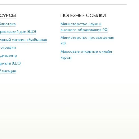
ЕСУРСЫ
ПОЛЕЗНЫЕ ССЫЛКИ
блиотека
Министерство науки и
высшего образования РФ
дательский дом ВШЭ
Министерство просвещения
ижный магазин «БукВышка»
РФ
пография
Массовые открытые онлайн-
диацентр
курсы
рналы ВШЭ
бликации