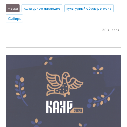
Наука
культурное наследие
культурный образ региона
Сибирь
30 января