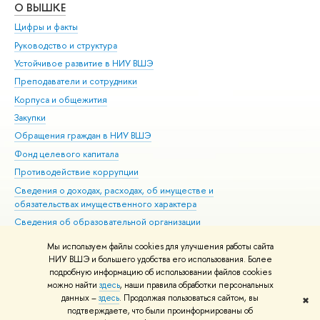
О ВЫШКЕ
ОБ
Цифры и факты
Ли
Руководство и структура
Дов
Устойчивое развитие в НИУ ВШЭ
Ол
Преподаватели и сотрудники
При
Корпуса и общежития
Вы
Закупки
При
Обращения граждан в НИУ ВШЭ
Ас
Фонд целевого капитала
До
Противодействие коррупции
Цен
Сведения о доходах, расходах, об имуществе и
Би
обязательствах имущественного характера
Об
Сведения об образовательной организации
Обр
Людям с ограниченными возможностями здоровья
Мы используем файлы cookies для улучшения работы сайта
Единая платежная страница
НИУ ВШЭ и большего удобства его использования. Более
подробную информацию об использовании файлов cookies
Работа в Вышке
можно найти
здесь
, наши правила обработки персональных
данных –
здесь
. Продолжая пользоваться сайтом, вы
✖
Редактору
подтверждаете, что были проинформированы об