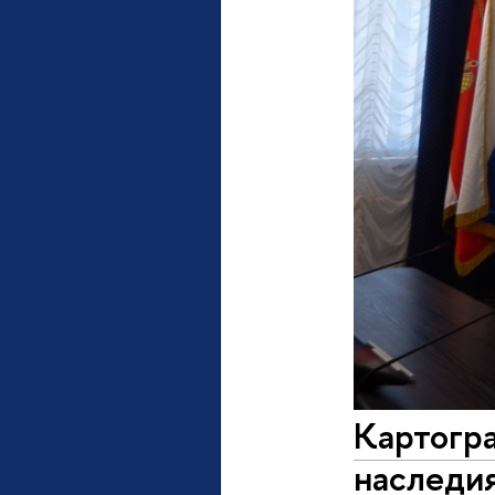
Картогра
наследи