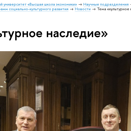
й университет «Высшая школа экономики»
Научные подразделения
амм социально-культурного развития
Новости
Тема «культурное
ьтурное наследие»