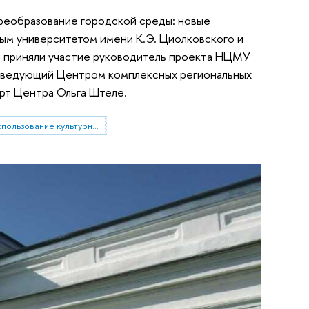
Преобразование городской среды: новые
ым университетом имени К.Э. Циолковского и
 приняли участие руководитель проекта НЦМУ
аведующий Центром комплексных региональных
ерт Центра Ольга Штеле.
сохранение и использование культурного наследия