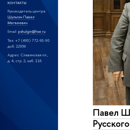
КОНТАКТЫ
Руководитель центра:
Шульгин Павел
Матвеевич
Email:
pshulgin@hse.ru
Тел: +7 (495) 772-95-90
доб. 22936
Адрес: Славянская пл.,
д. 4, стр. 2, каб. 116
Павел Шу
Русского