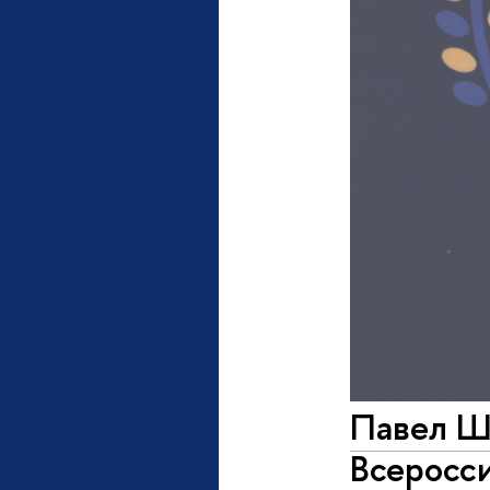
Павел Шу
Всеросси