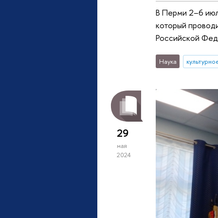
В Перми 2–6 июл
который проводи
Российской Феде
Наука
культурно
29
мая
2024