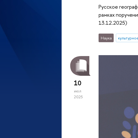
Русское географ
рамках поручен
13.12.2025)
Наука
культурно
10
июл
2025