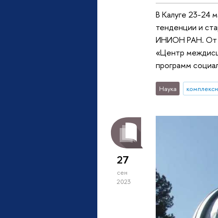
В Калуге 23-24 
тенденции и ста
ИНИОН РАН. От 
«Центр междисц
программ социал
Наука
комплексн
27
сен
2023