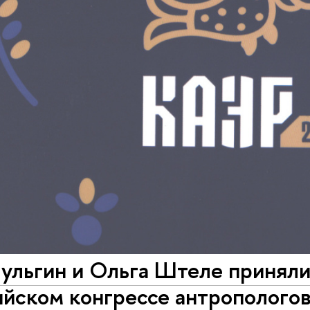
льгин и Ольга Штеле приняли 
йском конгрессе антропологов