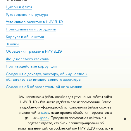
Цифры и факты
Ли
Руководство и структура
Дов
Устойчивое развитие в НИУ ВШЭ
Ол
Преподаватели и сотрудники
При
Корпуса и общежития
Вы
Закупки
При
Обращения граждан в НИУ ВШЭ
Ас
Фонд целевого капитала
До
Противодействие коррупции
Цен
Сведения о доходах, расходах, об имуществе и
Би
обязательствах имущественного характера
Об
Сведения об образовательной организации
Обр
Людям с ограниченными возможностями здоровья
Мы используем файлы cookies для улучшения работы сайта
Единая платежная страница
НИУ ВШЭ и большего удобства его использования. Более
подробную информацию об использовании файлов cookies
Работа в Вышке
можно найти
здесь
, наши правила обработки персональных
данных –
здесь
. Продолжая пользоваться сайтом, вы
✖
Редактору
подтверждаете, что были проинформированы об
© НИУ ВШЭ 1993–2026
Адреса и контакты
Условия использования
использовании файлов cookies сайтом НИУ ВШЭ и согласны