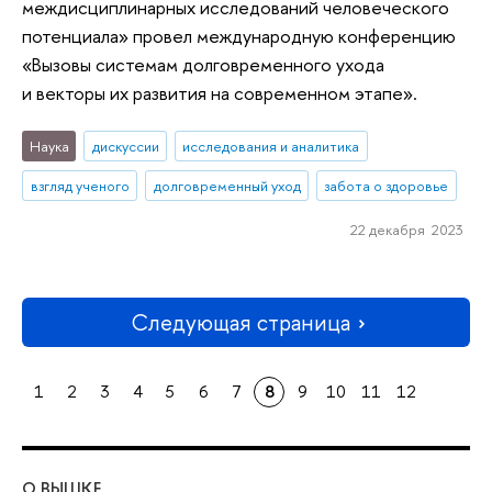
междисциплинарных исследований человеческого
потенциала» провел международную конференцию
«Вызовы системам долговременного ухода
и векторы их развития на современном этапе».
Наука
дискуссии
исследования и аналитика
взгляд ученого
долговременный уход
забота о здоровье
22 декабря 2023
Следующая страница
1
2
3
4
5
6
7
8
9
10
11
12
О ВЫШКЕ
ОБ