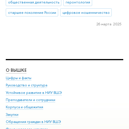
общественная деятельность
геронтология
старшее поколение России
цифровое мошенничество
26 марта 2025
О ВЫШКЕ
ОБ
Цифры и факты
Ли
Руководство и структура
Дов
Устойчивое развитие в НИУ ВШЭ
Ол
Преподаватели и сотрудники
При
Корпуса и общежития
Вы
Закупки
При
Обращения граждан в НИУ ВШЭ
Ас