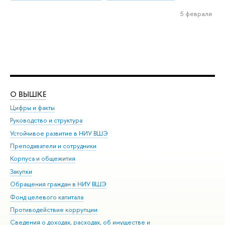
5 февраля
О ВЫШКЕ
ОБ
Цифры и факты
Ли
Руководство и структура
Дов
Устойчивое развитие в НИУ ВШЭ
Ол
Преподаватели и сотрудники
При
Корпуса и общежития
Вы
Закупки
При
Обращения граждан в НИУ ВШЭ
Ас
Фонд целевого капитала
До
Противодействие коррупции
Цен
Сведения о доходах, расходах, об имуществе и
Би