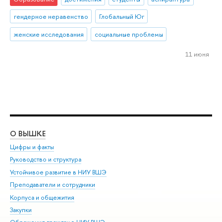
гендерное неравенство
Глобальный Юг
женские исследования
социальные проблемы
11 июня
О ВЫШКЕ
ОБ
Цифры и факты
Ли
Руководство и структура
Дов
Устойчивое развитие в НИУ ВШЭ
Ол
Преподаватели и сотрудники
При
Корпуса и общежития
Вы
Закупки
При