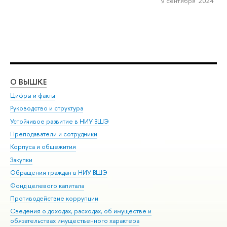
9 сентября 2024
О ВЫШКЕ
ОБ
Цифры и факты
Ли
Руководство и структура
Дов
Устойчивое развитие в НИУ ВШЭ
Ол
Преподаватели и сотрудники
При
Корпуса и общежития
Вы
Закупки
При
Обращения граждан в НИУ ВШЭ
Ас
Фонд целевого капитала
До
Противодействие коррупции
Цен
Сведения о доходах, расходах, об имуществе и
Би
обязательствах имущественного характера
Об