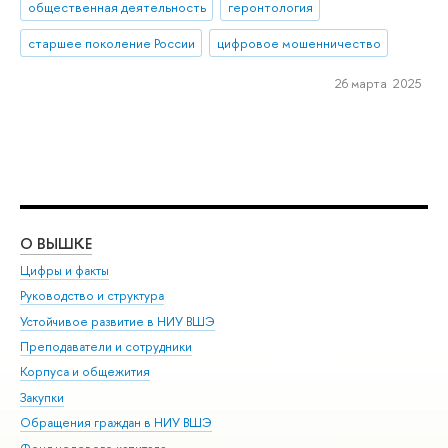
общественная деятельность
геронтология
старшее поколение России
цифровое мошенничество
26 марта 2025
О ВЫШКЕ
ОБ
Цифры и факты
Ли
Руководство и структура
Дов
Устойчивое развитие в НИУ ВШЭ
Ол
Преподаватели и сотрудники
При
Корпуса и общежития
Вы
Закупки
При
Обращения граждан в НИУ ВШЭ
Ас