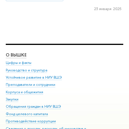
23 января 2025
О ВЫШКЕ
ОБ
Цифры и факты
Ли
Руководство и структура
Дов
Устойчивое развитие в НИУ ВШЭ
Ол
Преподаватели и сотрудники
При
Корпуса и общежития
Вы
Закупки
При
Обращения граждан в НИУ ВШЭ
Ас
Фонд целевого капитала
До
Противодействие коррупции
Цен
Сведения о доходах, расходах, об имуществе и
Би