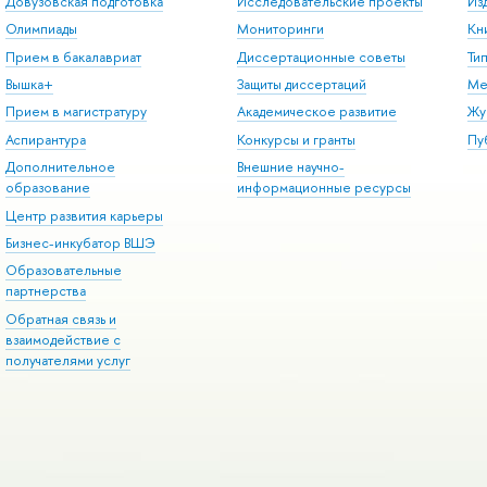
Довузовская подготовка
Исследовательские проекты
Из
Олимпиады
Мониторинги
Кн
Прием в бакалавриат
Диссертационные советы
Ти
Вышка+
Защиты диссертаций
Ме
Прием в магистратуру
Академическое развитие
Жу
Аспирантура
Конкурсы и гранты
Пу
Дополнительное
Внешние научно-
образование
информационные ресурсы
Центр развития карьеры
Бизнес-инкубатор ВШЭ
Образовательные
партнерства
Обратная связь и
взаимодействие с
получателями услуг