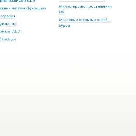
дательский дом ВШЭ
Министерство просвещения
ижный магазин «БукВышка»
РФ
пография
Массовые открытые онлайн-
диацентр
курсы
рналы ВШЭ
бликации