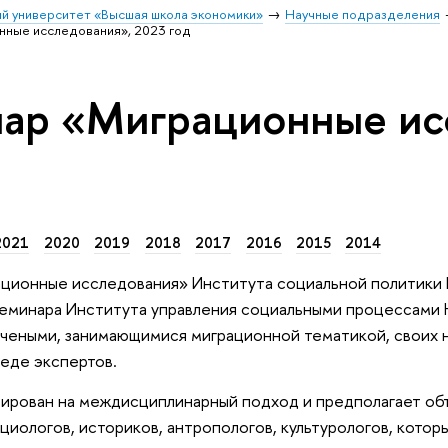
й университет «Высшая школа экономики»
Научные подразделения
ные исследования», 2023 год
ар «Миграционные ис
2021
2020
2019
2018
2017
2016
2015
2014
ционные исследования» Института социальной политики
еминара Института управления социальными процессами 
чеными, занимающимися миграционной тематикой, своих на
реде экспертов.
ирован на междисциплинарный подход и предполагает объ
циологов, историков, антропологов, культурологов, кото