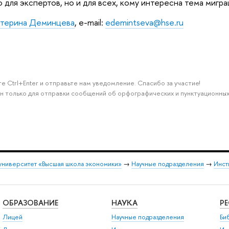
 для экспертов, но и для всех, кому интересна тема мигра
атерина Деминцева
, e-mail:
edemintseva@hse.ru
е Ctrl+Enter и отправьте нам уведомление. Спасибо за участие!
н только для отправки сообщений об орфографических и пунктуационных
университет «Высшая школа экономики»
→
Научные подразделения
→
Инст
ОБРАЗОВАНИЕ
НАУКА
Р
Лицей
Научные подразделения
Би