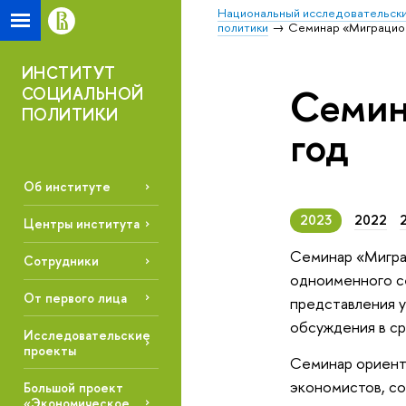
Национальный исследовательски
политики
Семинар «Миграцион
ИНСТИТУТ
Семин
СОЦИАЛЬНОЙ
ПОЛИТИКИ
год
Об институте
2023
2022
Центры института
Семинар «Мигра
Сотрудники
одноименного с
От первого лица
представления у
обсуждения в с
Исследовательские
проекты
Семинар ориент
экономистов, со
Большой проект
«Экономическое