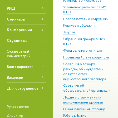
Руководство и структура
Устойчивое развитие в НИУ
РИД
ВШЭ
Семинары
Преподаватели и сотрудники
Корпуса и общежития
Конференции
Закупки
Обращения граждан в НИУ
Студентам
ВШЭ
Фонд целевого капитала
Экспертный
комментарий
Противодействие коррупции
Сведения о доходах,
Благодарности
расходах, об имуществе и
обязательствах
Вакансии
имущественного характера
Сведения об
Для сотрудников
образовательной организации
Людям с ограниченными
возможностями здоровья
Руководство
Единая платежная страница
Директор –
Работа в Вышке