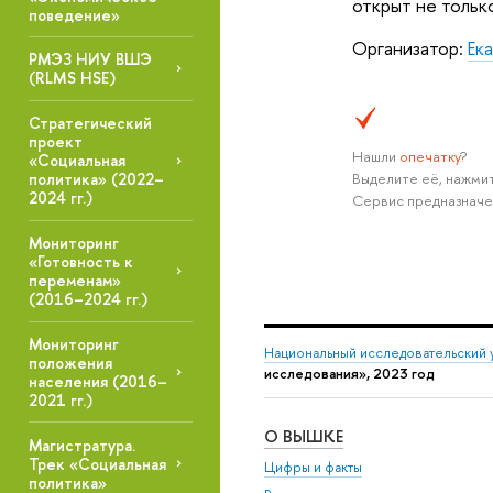
открыт не только
поведение»
Организатор:
Ек
РМЭЗ НИУ ВШЭ
(RLMS HSE)
Стратегический
проект
Нашли
опечатку
?
«Социальная
Выделите её, нажмит
политика» (2022–
2024 гг.)
Сервис предназначе
Мониторинг
«Готовность к
переменам»
(2016–2024 гг.)
Мониторинг
Национальный исследовательский 
положения
исследования», 2023 год
населения (2016–
2021 гг.)
О ВЫШКЕ
Магистратура.
Трек «Социальная
Цифры и факты
политика»