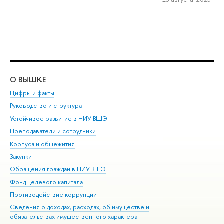
О ВЫШКЕ
ОБ
Цифры и факты
Ли
Руководство и структура
Дов
Устойчивое развитие в НИУ ВШЭ
Ол
Преподаватели и сотрудники
При
Корпуса и общежития
Вы
Закупки
При
Обращения граждан в НИУ ВШЭ
Ас
Фонд целевого капитала
До
Противодействие коррупции
Цен
Сведения о доходах, расходах, об имуществе и
Би
обязательствах имущественного характера
Об