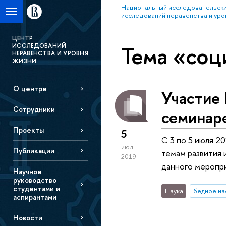
Национальный исследовательски
исследований неравенства и уро
ЦЕНТР
Тема «соц
ИССЛЕДОВАНИЙ
НЕРАВЕНСТВА И УРОВНЯ
ЖИЗНИ
О центре
Участие
Сотрудники
семинаре
Проекты
5
С 3 по 5 июля 2
июл
Публикации
темам развития 
2019
данного меропр
Научное
руководство
студентами и
Наука
бедное н
аспирантами
Новости