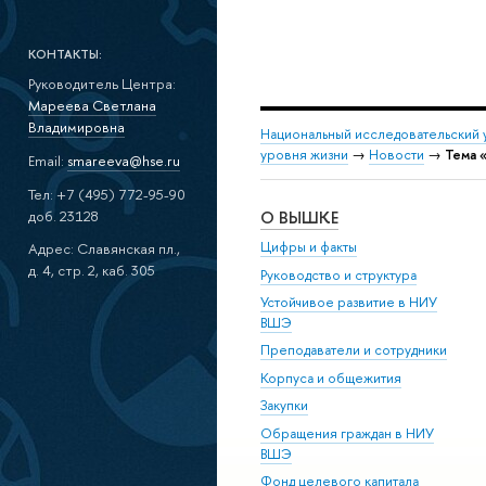
КОНТАКТЫ:
Руководитель Центра:
Мареева Светлана
Владимировна
Национальный исследовательский 
уровня жизни
→
Новости
→
Тема 
Email:
smareeva@hse.ru
Тел: +7 (495) 772-95-90
доб. 23128
О ВЫШКЕ
Цифры и факты
Адрес: Славянская пл.,
д. 4, стр. 2, каб. 305
Руководство и структура
Устойчивое развитие в НИУ
ВШЭ
Преподаватели и сотрудники
Корпуса и общежития
Закупки
Обращения граждан в НИУ
ВШЭ
Фонд целевого капитала