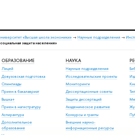
университет «Высшая школа экономики»
→
Научные подразделения
→
Инст
«социальная защита населения»
ОБРАЗОВАНИЕ
НАУКА
Р
Лицей
Научные подразделения
Би
Довузовская подготовка
Исследовательские проекты
Из
Олимпиады
Мониторинги
Кн
Прием в бакалавриат
Диссертационные советы
Ти
Вышка+
Защиты диссертаций
Ме
Прием в магистратуру
Академическое развитие
Жу
Аспирантура
Конкурсы и гранты
Пу
Дополнительное
Внешние научно-
образование
информационные ресурсы