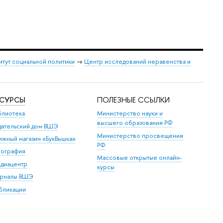
итут социальной политики
→
Центр исследований неравенства и
ЕСУРСЫ
ПОЛЕЗНЫЕ ССЫЛКИ
блиотека
Министерство науки и
высшего образования РФ
дательский дом ВШЭ
Министерство просвещения
ижный магазин «БукВышка»
РФ
пография
Массовые открытые онлайн-
диацентр
курсы
рналы ВШЭ
бликации