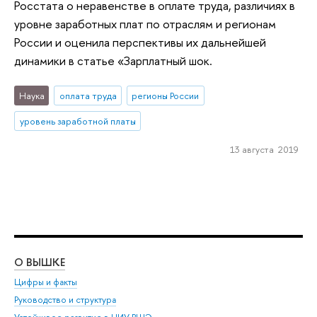
Росстата о неравенстве в оплате труда, различиях в
уровне заработных плат по отраслям и регионам
России и оценила перспективы их дальнейшей
динамики в статье «Зарплатный шок.
Наука
оплата труда
регионы России
уровень заработной платы
13 августа 2019
О ВЫШКЕ
ОБ
Цифры и факты
Ли
Руководство и структура
Дов