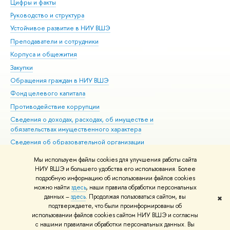
Цифры и факты
Ли
Руководство и структура
Дов
Устойчивое развитие в НИУ ВШЭ
Ол
Преподаватели и сотрудники
При
Корпуса и общежития
Вы
Закупки
При
Обращения граждан в НИУ ВШЭ
Ас
Фонд целевого капитала
До
Противодействие коррупции
Цен
Сведения о доходах, расходах, об имуществе и
Би
обязательствах имущественного характера
Об
Сведения об образовательной организации
Обр
Людям с ограниченными возможностями здоровья
Мы используем файлы cookies для улучшения работы сайта
Единая платежная страница
НИУ ВШЭ и большего удобства его использования. Более
подробную информацию об использовании файлов cookies
Работа в Вышке
можно найти
здесь
, наши правила обработки персональных
данных –
здесь
. Продолжая пользоваться сайтом, вы
✖
Редактору
подтверждаете, что были проинформированы об
© НИУ ВШЭ 1993–2026
Адреса и контакты
Условия использования
использовании файлов cookies сайтом НИУ ВШЭ и согласны
с нашими правилами обработки персональных данных. Вы
материалов
Политика конфиденциальности
Карта сайта