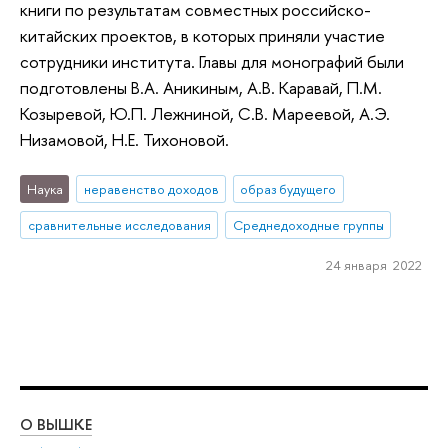
книги по результатам совместных российско-
китайских проектов, в которых приняли участие
сотрудники института. Главы для монографий были
подготовлены В.А. Аникиным, А.В. Каравай, П.М.
Козыревой, Ю.П. Лежниной, С.В. Мареевой, А.Э.
Низамовой, Н.Е. Тихоновой.
Наука
неравенство доходов
образ будущего
сравнительные исследования
Среднедоходные группы
24 января 2022
О ВЫШКЕ
ОБ