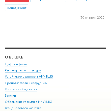
менеджмент
30 января 2020
О ВЫШКЕ
ОБ
Цифры и факты
Ли
Руководство и структура
Дов
Устойчивое развитие в НИУ ВШЭ
Ол
Преподаватели и сотрудники
При
Корпуса и общежития
Вы
Закупки
При
Обращения граждан в НИУ ВШЭ
Ас
Фонд целевого капитала
До