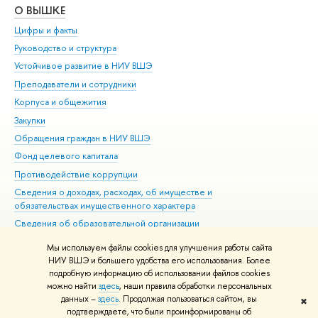
О ВЫШКЕ
ОБ
Цифры и факты
Ли
Руководство и структура
Дов
Устойчивое развитие в НИУ ВШЭ
Ол
Преподаватели и сотрудники
При
Корпуса и общежития
Вы
Закупки
При
Обращения граждан в НИУ ВШЭ
Ас
Фонд целевого капитала
До
Противодействие коррупции
Цен
Сведения о доходах, расходах, об имуществе и
Би
обязательствах имущественного характера
Об
Сведения об образовательной организации
Обр
Людям с ограниченными возможностями здоровья
Мы используем файлы cookies для улучшения работы сайта
Единая платежная страница
НИУ ВШЭ и большего удобства его использования. Более
подробную информацию об использовании файлов cookies
Работа в Вышке
можно найти
здесь
, наши правила обработки персональных
данных –
здесь
. Продолжая пользоваться сайтом, вы
✖
Редактору
подтверждаете, что были проинформированы об