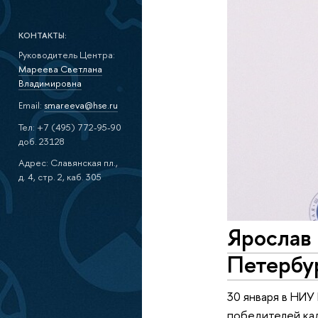
КОНТАКТЫ:
Руководитель Центра:
Мареева Светлана
Владимировна
Email:
smareeva@hse.ru
Тел: +7 (495) 772-95-90
доб. 23128
Адрес: Славянская пл.,
д. 4, стр. 2, каб. 305
Ярослав 
Петербу
30 января в НИУ
победителей ка