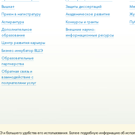
Вышка+
Защиты диссертаций
Ме
Прием в магистратуру
Академическое развитие
Жу
Аспирантура
Конкурсы и гранты
Пу
Дополнительное
Внешние научно-
образование
информационные ресурсы
Центр развития карьеры
Бизнес-инкубатор ВШЭ
Образовательные
партнерства
Обратная связь и
взаимодействие с
получателями услуг
 и большего удобства его использования. Более подробную информацию об испол
онтакты
Условия использования материалов
Политика конфиденциальност