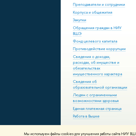
Преподаватели и сотрудники
Корпуса и общежития
Закупки
Обращения граждан в НИУ
ВШЭ
Фонд целевого капитала
Противодействие коррупции
Сведения о доходах,
расходах, об имуществе и
обязательствах
имущественного характера
Сведения об
образовательной организации
Людям с ограниченными
возможностями здоровья
Единая платежная страница
Работа в Вышке
Мы используем файлы cookies для улучшения работы сайта НИУ ВШЭ
© НИУ ВШЭ 1993–2026
Адреса и к