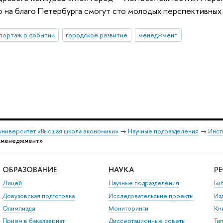
о на благо Петербурга смогут сто молодых перспективных
портаж о событии
городское развитие
менеджмент
университет «Высшая школа экономики»
→
Научные подразделения
→
Инст
«менеджмент»
ОБРАЗОВАНИЕ
НАУКА
Р
Лицей
Научные подразделения
Би
Довузовская подготовка
Исследовательские проекты
Из
Олимпиады
Мониторинги
Кн
Прием в бакалавриат
Диссертационные советы
Ти