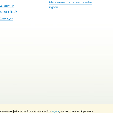
Массовые открытые онлайн-
диацентр
курсы
рналы ВШЭ
бликации
ьзовании файлов cookies можно найти
здесь
, наши правила обработки
и
Карта сайта
Редактору