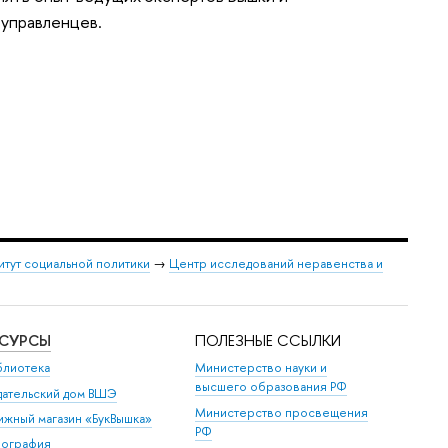
 управленцев.
итут социальной политики
→
Центр исследований неравенства и
ЕСУРСЫ
ПОЛЕЗНЫЕ ССЫЛКИ
блиотека
Министерство науки и
высшего образования РФ
дательский дом ВШЭ
Министерство просвещения
ижный магазин «БукВышка»
РФ
пография