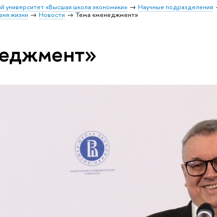
й университет «Высшая школа экономики»
Научные подразделения
вня жизни
Новости
Тема «менеджмент»
неджмент»