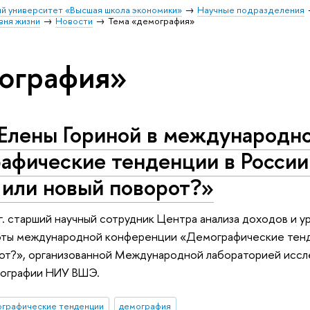
й университет «Высшая школа экономики»
Научные подразделения
вня жизни
Новости
Тема «демография»
ография»
 Елены Гориной в международн
фические тенденции в России:
 или новый поворот?»
г. старший научный сотрудник Центра анализа доходов и ур
оты международной конференции «Демографические тенде
от?», организованной Международной лабораторией иссл
ографии НИУ ВШЭ.
ографические тенденции
демография