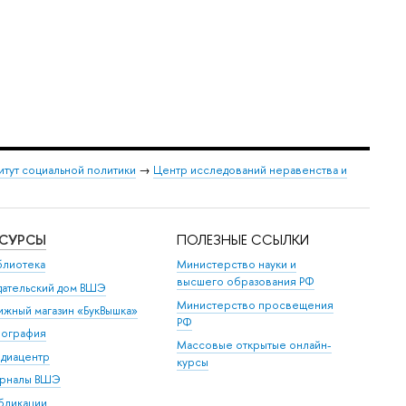
итут социальной политики
→
Центр исследований неравенства и
ЕСУРСЫ
ПОЛЕЗНЫЕ ССЫЛКИ
блиотека
Министерство науки и
высшего образования РФ
дательский дом ВШЭ
Министерство просвещения
ижный магазин «БукВышка»
РФ
пография
Массовые открытые онлайн-
диацентр
курсы
рналы ВШЭ
бликации