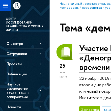
Национальный исследовательски
исследований неравенства и уро
ЦЕНТР
Тема «дем
ИССЛЕДОВАНИЙ
НЕРАВЕНСТВА И УРОВНЯ
ЖИЗНИ
О центре
Участие
Сотрудники
«Демогра
Проекты
времени
25
ноя
Публикации
2019
22 ноября 2019 
Научное
втором дне раб
руководство
или новый повор
студентами и
аспирантами
Институтом дем
Новости
Экспертиза
дем