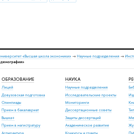
университет «Высшая школа экономики»
→
Научные подразделения
→
Инст
«демография»
ОБРАЗОВАНИЕ
НАУКА
Р
Лицей
Научные подразделения
Би
Довузовская подготовка
Исследовательские проекты
Из
Олимпиады
Мониторинги
Кн
Прием в бакалавриат
Диссертационные советы
Ти
Вышка+
Защиты диссертаций
Ме
Прием в магистратуру
Академическое развитие
Жу
Аспирантура
Конкурсы и гранты
Пу