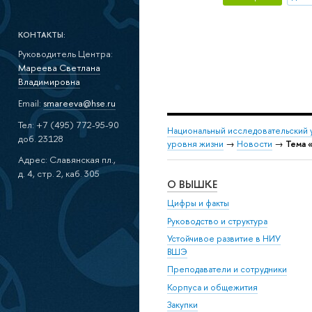
КОНТАКТЫ:
Руководитель Центра:
Мареева Светлана
Владимировна
Email:
smareeva@hse.ru
Тел: +7 (495) 772-95-90
Национальный исследовательский 
доб. 23128
уровня жизни
→
Новости
→
Тема 
Адрес: Славянская пл.,
д. 4, стр. 2, каб. 305
О ВЫШКЕ
Цифры и факты
Руководство и структура
Устойчивое развитие в НИУ
ВШЭ
Преподаватели и сотрудники
Корпуса и общежития
Закупки